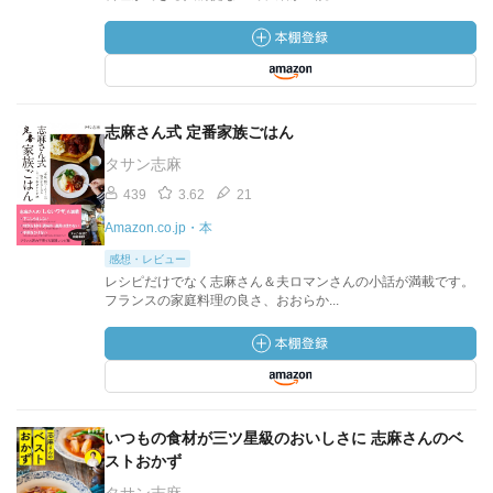
志麻さん式 定番家族ごはん
タサン志麻
439
3.62
21
Amazon.co.jp・本
感想・レビュー
レシピだけでなく志麻さん＆夫ロマンさんの小話が満載です。
フランスの家庭料理の良さ、おおらか...
いつもの食材が三ツ星級のおいしさに 志麻さんのベ
ストおかず