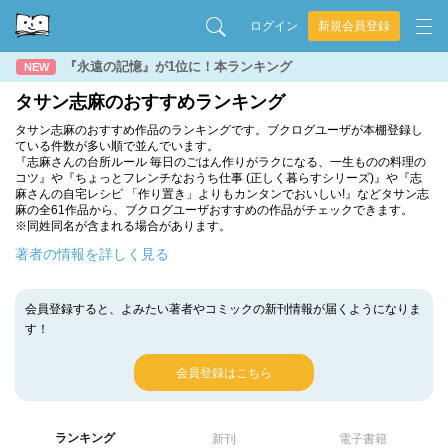
ログイン
新規会員登録
『永遠の記憶』が1位に！本ランキング
NEW
タサン志麻のおすすめランキング
タサン志麻のおすすめ作品のランキングです。ブクログユーザが本棚登録し
ている件数が多い順で並んでいます。
『志麻さんの台所ルール 毎日のごはん作りがラクになる、一生ものの料理の
コツ』や『ちょっとフレンチなおうち仕事 (正しく暮らすシリーズ)』や『志
麻さんの自宅レシピ 「作り置き」よりもカンタンでおいしい!』などタサン志
麻の全61作品から、ブクログユーザおすすめの作品がチェックできます。
※同姓同名が含まれる場合があります。
著者の情報を詳しく見る
会員登録すると、よみたい著者やコミックの新刊情報が届くようになりま
す！
会員登録はこちら
ランキング
新刊
電子書籍