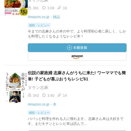
タサン志麻
391
3.69
16
Amazon.co.jp・雑誌
感想・レビュー
今までの志麻さんの本の中で、より料理初心者に易しく、しか
も料理したくなるようなレシピ本！
伝説の家政婦 志麻さんがうちに来た! ワーママでも簡
単! 子どもが喜ぶおうちレシピ61
タサン志麻
343
3.40
14
Amazon.co.jp・本
感想・レビュー
パパっと料理を作れる人に憧れます。 志麻さん本は大好きで
す。まだキチンとレシピ本は読んで...