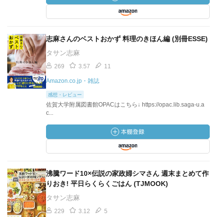
志麻さんのベストおかず 料理のきほん編 (別冊ESSE)
タサン志麻
269
3.57
11
Amazon.co.jp・雑誌
感想・レビュー
佐賀大学附属図書館OPACはこちら↓ https://opac.lib.saga-u.a
c...
沸騰ワード10×伝説の家政婦シマさん 週末まとめて作
りおき! 平日らくらくごはん (TJMOOK)
タサン志麻
229
3.12
5