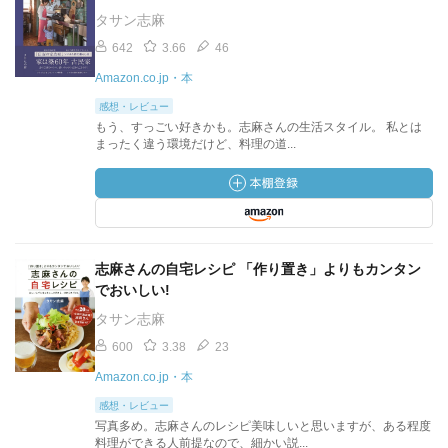
タサン志麻
642
3.66
46
Amazon.co.jp・本
感想・レビュー
もう、すっごい好きかも。志麻さんの生活スタイル。 私とは
まったく違う環境だけど、料理の道...
志麻さんの自宅レシピ 「作り置き」よりもカンタン
でおいしい!
タサン志麻
600
3.38
23
Amazon.co.jp・本
感想・レビュー
写真多め。志麻さんのレシピ美味しいと思いますが、ある程度
料理ができる人前提なので、細かい説...