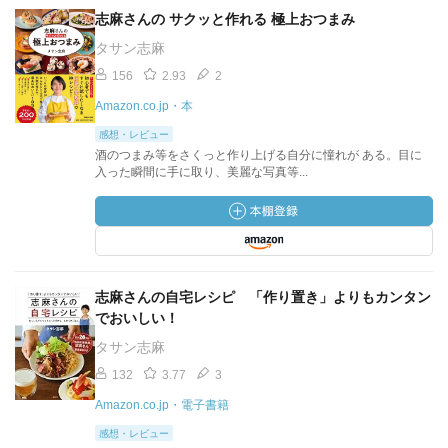
志麻さんの サクッと作れる 極上おつまみ
タサン志麻
156
2.93
2
Amazon.co.jp・本
感想・レビュー
酒のつまみ等をさくっと作り上げる自分に憧れが ある。目に
入った瞬間に手に取り、美麗な写真等...
志麻さんの自宅レシピ 「作り置き」よりもカンタン
でおいしい！
タサン志麻
132
3.77
3
Amazon.co.jp・電子書籍
感想・レビュー