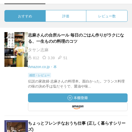
おすすめ
評価
レビュー数
志麻さんの台所ルール 毎日のごはん作りがラクにな
る、一生ものの料理のコツ
タサン志麻
812
3.39
51
Amazon.co.jp・本
感想・レビュー
伝説の家政婦·志麻さんの料理本。面白かった。フランス料理
の味の決め手は塩だそうで、醤油や味...
ちょっとフレンチなおうち仕事 (正しく暮らすシリー
ズ)