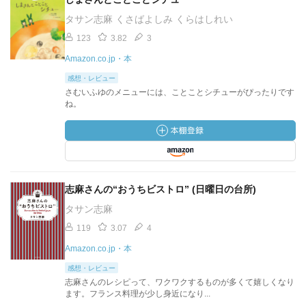
タサン志麻 くさばよしみ くらはしれい
123
3.82
3
Amazon.co.jp・本
感想・レビュー
さむいふゆのメニューには、ことことシチューがぴったりです
ね。
志麻さんの“おうちビストロ” (日曜日の台所)
タサン志麻
119
3.07
4
Amazon.co.jp・本
感想・レビュー
志麻さんのレシピって、ワクワクするものが多くて嬉しくなり
ます。フランス料理が少し身近になり...