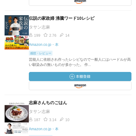
伝説の家政婦 沸騰ワード10レシピ
タサン志麻
199
2.76
14
Amazon.co.jp・本
感想・レビュー
芸能人に依頼され作ったレシピなので一般人にはハードルが高
い馴染みの無いものが多かった。 作...
志麻さんちのごはん
タサン志麻
187
3.14
10
Amazon.co.jp・本