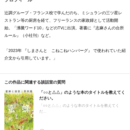
辻調グループ・フランス校で学んだのち、ミシュランの三ツ星レ
ストラン等の厨房を経て、フリーランスの家政婦として活動開
始。「沸騰ワード10」などのTVに出演。著書に『志麻さんの台所
ルール』（小社刊）など。
「2023年 『しまさんと こねこねハンバーグ』 で使われていた紹
介文から引用しています。」
この作品に関連する談話室の質問
「○○と△△」のような本のタイトルを教えてく
ださい。
「○○と△△」のような本のタイトルを教えてく
だ...