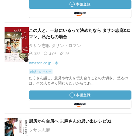
この人と、一緒にいるって決めたなら タサン志麻&ロ
マン、私たちの場合
タサン志麻 タサン・ロマン
333
4.05
26
Amazon.co.jp・本
感想・レビュー
たくさん話し、意見や考えを伝え合うことの大切さ。 怒るの
は、その人と深く関わりたいからであ...
厨房から台所へ 志麻さんの思い出レシピ31
タサン志麻