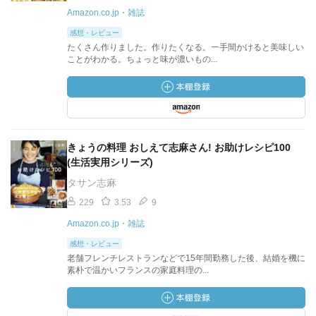
Amazon.co.jp・雑誌
感想・レビュー
たくさん作りました。作りたくなる。一手間かけると美味しい
ことがわかる。ちょっと味が濃いもの...
きょうの料理 おしえて志麻さん! お助けレシピ100
(生活実用シリーズ)
タサン志麻
229
3.53
9
Amazon.co.jp・雑誌
感想・レビュー
老舗フレンチレストランなどで15年間勤務した後、結婚を機に
素朴で温かいフランスの家庭料理の...