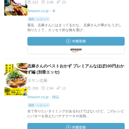
322
3.66
23
Amazon.co.jp・本
感想・レビュー
最近、志麻さんにはまってるかな。 志麻さんの事がもう少し
知りたくて、エッセイ的な物を選び...
志麻さんのベストおかず プレミアムなほぼ100円おか
ず編 (別冊エッセ)
タサン志麻
269
2.94
11
Amazon.co.jp・雑誌
感想・レビュー
全て作りたいタイミングがあるわけではないけど、このレシピ
にバターを加えたバナナケーキや加熱...