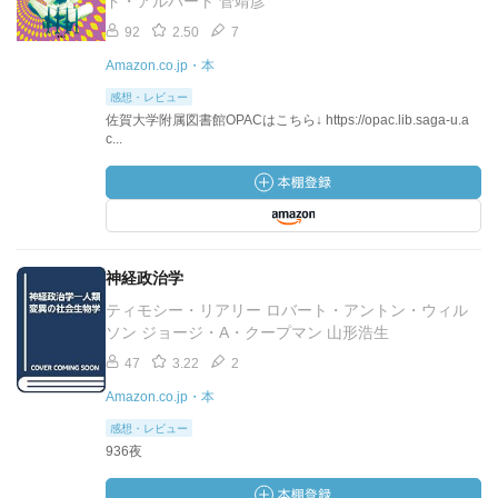
ド・アルパート 菅靖彦
92
2.50
7
Amazon.co.jp・本
感想・レビュー
佐賀大学附属図書館OPACはこちら↓ https://opac.lib.saga-u.a
c...
神経政治学
ティモシー・リアリー ロバート・アントン・ウィル
ソン ジョージ・A・クープマン 山形浩生
47
3.22
2
Amazon.co.jp・本
感想・レビュー
936夜