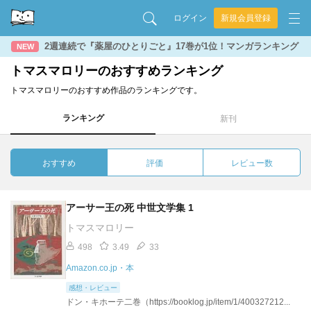
ログイン
新規会員登録
2週連続で『薬屋のひとりごと』17巻が1位！マンガランキング
NEW
トマスマロリーのおすすめランキング
トマスマロリーのおすすめ作品のランキングです。
ランキング
新刊
おすすめ
評価
レビュー数
アーサー王の死 中世文学集 1
トマスマロリー
498
3.49
33
Amazon.co.jp・本
感想・レビュー
ドン・キホーテ二巻（https://booklog.jp/item/1/400327212...