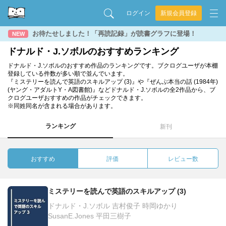
ログイン
新規会員登録
お待たせしました！「再読記録」が読書グラフに登場！
NEW
ドナルド・J.ソボルのおすすめランキング
ドナルド・J.ソボルのおすすめ作品のランキングです。ブクログユーザが本棚
登録している件数が多い順で並んでいます。
『ミステリーを読んで英語のスキルアップ (3)』や『ぜんぶ本当の話 (1984年)
(ヤング・アダルトY・A図書館)』などドナルド・J.ソボルの全2作品から、ブ
クログユーザおすすめの作品がチェックできます。
※同姓同名が含まれる場合があります。
ランキング
新刊
おすすめ
評価
レビュー数
ミステリーを読んで英語のスキルアップ (3)
ドナルド・J.ソボル 吉村俊子 時岡ゆかり
SusanE.Jones 平田三樹子