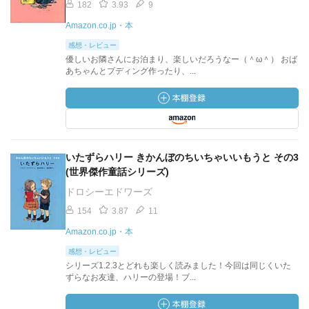
182
3.93
9
Amazon.co.jp・本
感想・レビュー
優しいお隣さんにお泊まり、楽しいだろうなー（＾ω＾） おば
あちゃんとプディング作ったり、...
いたずらハリー きかんぼのちいちゃいいもうと その3
(世界傑作童話シリーズ)
ドロシーエドワーズ
154
3.87
11
Amazon.co.jp・本
感想・レビュー
シリーズ1.2.3とどれも楽しく読みました！今回は同じくいた
ずらなお友達、ハリーの登場！ブ...