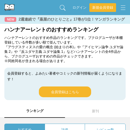
ログイン
新規会員登録
2週連続で『薬屋のひとりごと』17巻が1位！マンガランキング
NEW
ハンナアーレントのおすすめランキング
ハンナアーレントのおすすめ作品のランキングです。ブクログユーザが本棚
登録している件数が多い順で並んでいます。
『アウグスティヌスの愛の概念 (始まりの本)』や『アイヒマン論争 ユダヤ論
集 2』や『反ユダヤ主義 ユダヤ論集 1』などハンナアーレントの全4作品か
ら、ブクログユーザおすすめの作品がチェックできます。
※同姓同名が含まれる場合があります。
会員登録すると、よみたい著者やコミックの新刊情報が届くようになりま
す！
会員登録はこちら
ランキング
新刊
おすすめ
評価
レビュー数