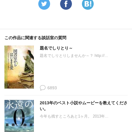
この作品に関連する談話室の質問
題名でしりとり～
題名でしりとりしませんか～？ http://...
6893
2013年のベスト小説やムービーを教えてくださ
い。
今年も残すところあと1ヶ月。 2013年...