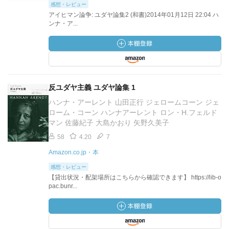
感想・レビュー
アイヒマン論争: ユダヤ論集2 (和書)2014年01月12日 22:04 ハ
ンナ・ア...
反ユダヤ主義 ユダヤ論集 1
ハンナ・アーレント 山田正行 ジェロームコーン ジェ
ローム・コーン ハンナアーレント ロン・H.フェルド
マン 佐藤紀子 大島かおり 矢野久美子
58
4.20
7
Amazon.co.jp・本
感想・レビュー
【貸出状況・配架場所はこちらから確認できます】 https://lib-o
pac.bunr...