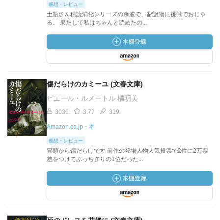
感想・レビュー
土瓶さん積読消化シリーズの余波で、翻訳物に挑戦でおじゃ
る。 果たして私はちゃんと読めたの...
傷だらけのカミーユ (文春文庫)
ピエール・ルメートル 橘明美
3036
3.77
319
Amazon.co.jp・本
感想・レビュー
冒頭から傷だらけです 前作の登場人物人気投票で2位に2万票
差をつけてぶっちぎりの1位だった...