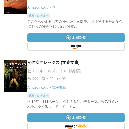
Amazon.co.jp・本
感想・レビュー
ここから始まる厄災の 子供たち三部作。 己を利するためなら
ば 他人の犠牲を厭わない 将校...
その女アレックス (文春文庫)
ピエール・ルメートル 橘明美
890
4.00
92
Amazon.co.jp・電子書籍
感想・レビュー
2014年 441ページ 久しぶりに小説を一気に読み終えた。
ハラハラするし、ドキドキす...