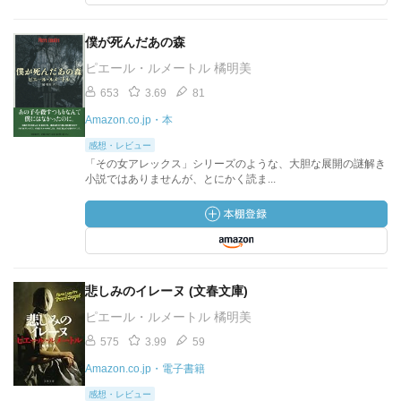
僕が死んだあの森
ピエール・ルメートル 橘明美
653
3.69
81
Amazon.co.jp・本
感想・レビュー
「その女アレックス」シリーズのような、大胆な展開の謎解き
小説ではありませんが、とにかく読ま...
悲しみのイレーヌ (文春文庫)
ピエール・ルメートル 橘明美
575
3.99
59
Amazon.co.jp・電子書籍
感想・レビュー