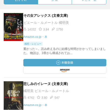
その女アレックス (文春文庫)
ピエール・ルメートル 橘明美
14332
3.84
1750
Amazon.co.jp・本
感想・レビュー
重かった～。読み終えるのに結構な時間がかかってしまいまし
た。 物語は、3章から構成されてお...
悲しみのイレーヌ (文春文庫)
橘明美 ピエール・ルメートル
4742
3.80
547
Amazon.co.jp・本