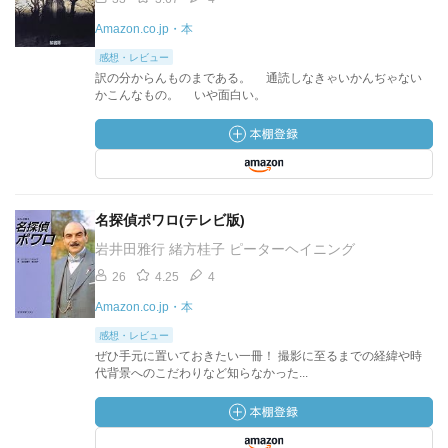
Amazon.co.jp・本
感想・レビュー
訳の分からんものまである。 通読しなきゃいかんぢゃない
かこんなもの。 いや面白い。
名探偵ポワロ(テレビ版)
岩井田雅行 緒方桂子 ピーターヘイニング
26
4.25
4
Amazon.co.jp・本
感想・レビュー
ぜひ手元に置いておきたい一冊！ 撮影に至るまでの経緯や時
代背景へのこだわりなど知らなかった...