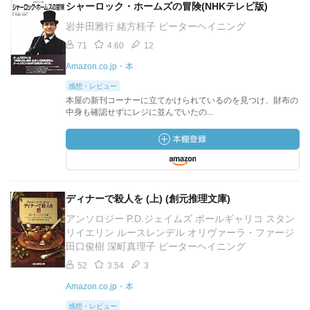
シャーロック・ホームズの冒険(NHKテレビ版)
岩井田雅行 緒方桂子 ピーターヘイニング
71
4.60
12
Amazon.co.jp・本
感想・レビュー
本屋の新刊コーナーに立てかけられているのを見つけ、財布の
中身も確認せずにレジに並んでいたの...
ディナーで殺人を (上) (創元推理文庫)
アンソロジー P.D.ジェイムズ ポールギャリコ スタン
リイエリン ルースレンデル オリヴァーラ・ファージ
田口俊樹 深町真理子 ピーターヘイニング
52
3.54
3
Amazon.co.jp・本
感想・レビュー