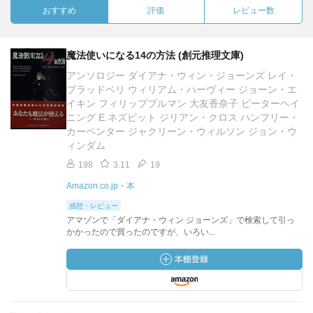
おすすめ
評価
レビュー数
魔法使いになる14の方法 (創元推理文庫)
アンソロジー ダイアナ・ウィン・ジョーンズ レイ・
ブラッドベリ ウィリアム・ハーヴィー ジョーン・エ
イキン フィリッププルマン 大友香奈子 ピーターヘイ
ニング E.ネズビット ジリアン・クロス ハンフリー・
カーペンター ジャクリーン・ウィルソン ジョン・ウ
ィンダム
198
3.11
19
Amazon.co.jp・本
感想・レビュー
アマゾンで「ダイアナ・ウィン ジョーンズ」で検索して引っ
かかったので買ったのですが、いろい...