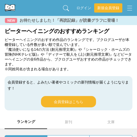
ログイン
新規会員登録
お待たせしました！「再読記録」が読書グラフに登場！
NEW
ピーターヘイニングのおすすめランキング
ピーターヘイニングのおすすめ作品のランキングです。ブクログユーザが本
棚登録している件数が多い順で並んでいます。
『魔法使いになる14の方法 (創元推理文庫)』や『シャーロック・ホームズの
冒険(NHKテレビ版)』や『ディナーで殺人を (上) (創元推理文庫)』などピータ
ーヘイニングの全6作品から、ブクログユーザおすすめの作品がチェックでき
ます。
※同姓同名が含まれる場合があります。
会員登録すると、よみたい著者やコミックの新刊情報が届くようになりま
す！
会員登録はこちら
ランキング
新刊
文庫