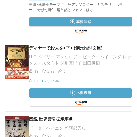
美味･珍味をテーマにしたアンソロジー。ミステリ、ホラ
ー、‘奇妙な味’、超自然とジャンルはさ...
ディナーで殺人を<下> (創元推理文庫)
H.C.ベイリー アンソロジー ピーターヘイニング レッ
クス・スタウト 深町真理子 田口俊樹
33
2.83
1
Amazon.co.jp・本
図説 世界霊界伝承事典
ピーターヘイニング 阿部秀典
33
3.67
4