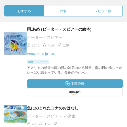
おすすめ
評価
レビュー数
雨,あめ (ピーター・スピアーの絵本)
ピーター・スピアー
1148
4.02
129
Amazon.co.jp・本
感想・レビュー
アメリカの郊外の雨の日の姉弟のいる風景。雨の日の愉しさが
いっぱい詰まっている。長靴の中が水...
魚にのまれたヨナのおはなし
ピーター・スピアー 小宮由
29
3.67
1