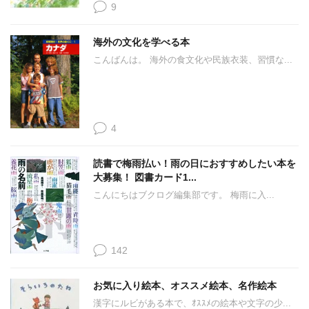
9
海外の文化を学べる本
こんばんは。 海外の食文化や民族衣装、習慣な...
4
読書で梅雨払い！雨の日におすすめしたい本を
大募集！ 図書カード1...
こんにちはブクログ編集部です。 梅雨に入...
142
お気に入り絵本、オススメ絵本、名作絵本
漢字にルビがある本で、ｵｽｽﾒの絵本や文字の少...