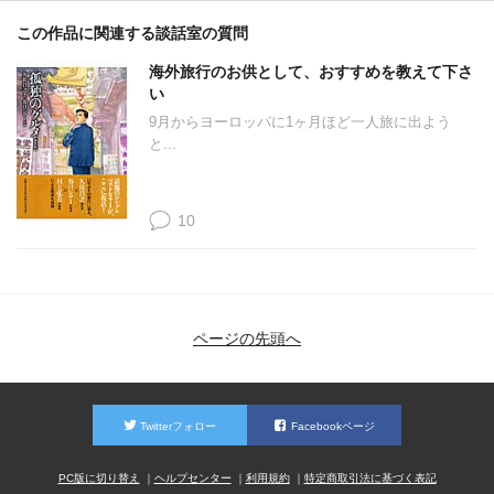
この作品に関連する談話室の質問
海外旅行のお供として、おすすめを教えて下さ
い
9月からヨーロッパに1ヶ月ほど一人旅に出よう
と...
10
ページの先頭へ
Twitterフォロー
Facebookページ
PC版に切り替え
ヘルプセンター
利用規約
特定商取引法に基づく表記