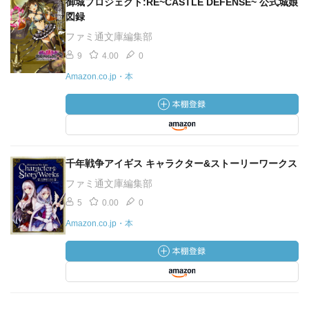
御城プロジェクト:RE~CASTLE DEFENSE~ 公式城娘
図録
ファミ通文庫編集部
9
4.00
0
Amazon.co.jp・本
千年戦争アイギス キャラクター&ストーリーワークス
ファミ通文庫編集部
5
0.00
0
Amazon.co.jp・本