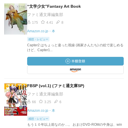
“文学少女”Fantasy Art Book
ファミ通文庫編集部
175
4.41
8
Amazon.co.jp・本
感想・レビュー
Capter2 はちょっと違った視線 (画家さんたち) の絵で楽しめる
けど、Capter1...
FBSP (vol.1) (ファミ通文庫SP)
ファミ通文庫編集部
66
3.25
6
Amazon.co.jp・本
感想・レビュー
もう１０年以上前なのか…。 おまけDVD-ROMの中身は、win