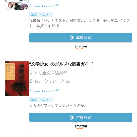
Amazon.co.jp・本
感想・レビュー
読書録「バカとテストと召喚獣3.5」3 著者 井上堅二 イラス
ト 葉賀ユイ 出版...
“文学少女”のグルメな図書ガイド
ファミ通文庫編集部
426
3.94
26
Amazon.co.jp・本
感想・レビュー
なるほどファンブックだったのか。