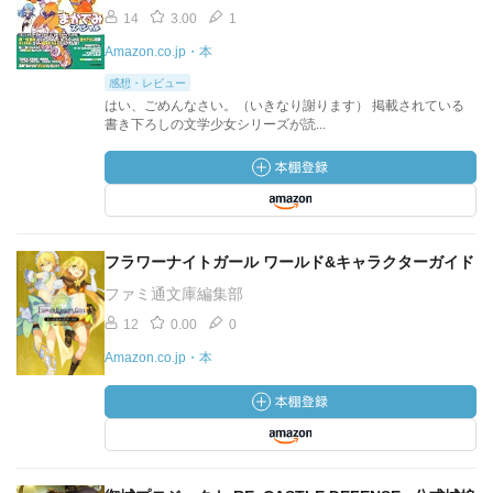
14
3.00
1
Amazon.co.jp・本
感想・レビュー
はい、ごめんなさい。（いきなり謝ります） 掲載されている
書き下ろしの文学少女シリーズが読...
フラワーナイトガール ワールド&キャラクターガイド
ファミ通文庫編集部
12
0.00
0
Amazon.co.jp・本