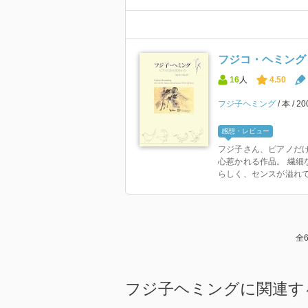
フジコ・ヘミング
16
人
4.50
フジ子ヘミング
本
2
感想・レビュー
フジ子さん、ピアノだけ
心惹かれる作品。 繊細
らしく、センスが溢れてる
全
フジ子ヘミングに関連す