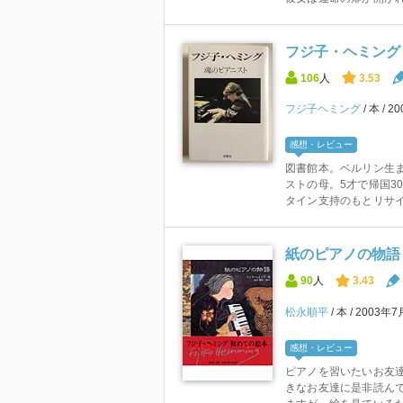
フジ子・ヘミング
106
人
3.53
フジ子ヘミング
本
2
感想・レビュー
図書館本。ベルリン生ま
ストの母。5才で帰国3
タイン支持のもとリサイク
紙のピアノの物語
90
人
3.43
松永順平
本
2003年
感想・レビュー
ピアノを習いたいお友
きなお友達に是非読んで