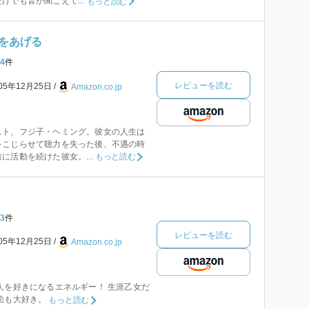
けでも音が聞こえて...
もっと読む
をあげる
4
件
レビューを読む
005年12月25日
Amazon.co.jp
スト、フジ子・ヘミング。彼女の人生は
をこじらせて聴力を失った後、不遇の時
に活動を続けた彼女。...
もっと読む
3
件
レビューを読む
005年12月25日
Amazon.co.jp
人を好きになるエネルギー！ 生涯乙女だ
絵も大好き。
もっと読む