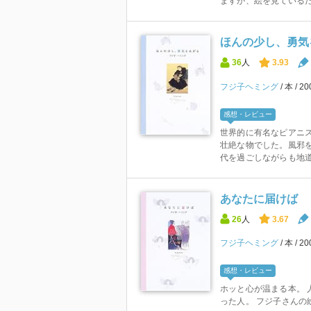
ますが、絵を見ているだ
ほんの少し、勇気
36
人
3.93
フジ子ヘミング
本
2
感想・レビュー
世界的に有名なピアニ
壮絶な物でした。風邪
代を過ごしながらも地道
あなたに届けば
26
人
3.67
フジ子ヘミング
本
2
感想・レビュー
ホッと心が温まる本。 
った人。 フジ子さんの