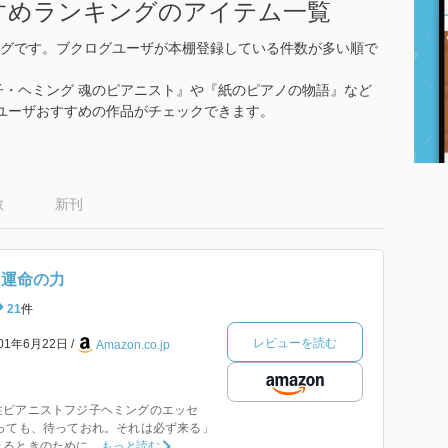
すめランキングのアイテム一覧
グです。ブクログユーザが本棚登録している件数が多い順で
子・ヘミング 魂のピアニスト』や『紙のピアノの物語』など
ユーザおすすめの作品がチェックできます。
数
新刊
 運命の力
21
件
レビューを読む
001年6月22日
Amazon.co.jp
性ピアニストフジ子ヘミングのエッセ
っても、待っておれ。それは必ず来る」
ときのために...
もっと読む