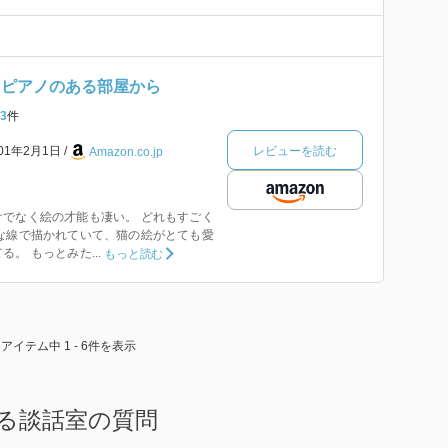
 ピアノのある部屋から
3
件
レビューを読む
001年2月1日
Amazon.co.jp
でなく絵の才能も凄い。 どれもすごく
な線で描かれていて、猫の絵がとても愛
。 もっとみた...
もっと読む
6アイテム中 1 - 6件を表示
る談話室の質問