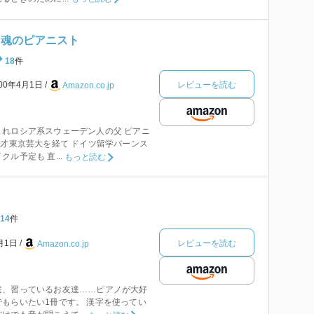
 魂のピアニスト
18
件
レビューを読む
000年4月1日
Amazon.co.jp
れロシア系スウェーデン人の父 ピアニ
0才東京芸大を経て ドイツ留学バーンス
ル予定も 直...
もっと読む
14
件
レビューを読む
7月1日
Amazon.co.jp
達、習っているお友達……ピアノが大好
もらいたい1冊です。 漢字を使ってい