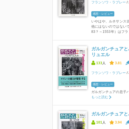
フランソワ・ラブレー
感想・レビュー
いやはや、ルネサンス
他にはないのではないで
83？～1553年）はフラ
ガルガンチュアと
リュエル
133
人
3.81
フランソワ・ラブレー
感想・レビュー
ガルガンチュアの息子
もっと読む
ガルガンチュアと
101
人
3.94