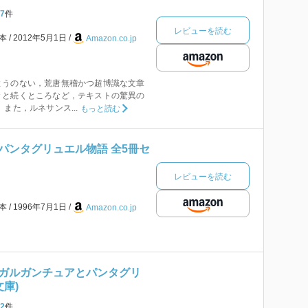
7
件
レビューを読む
本
2012年5月1日
Amazon.co.jp
ようのない，荒唐無稽かつ超博識な文章
々と続くところなど，テキストの驚異の
また，ルネサンス...
もっと読む
パンタグリュエル物語 全5冊セ
レビューを読む
本
1996年7月1日
Amazon.co.jp
ガルガンチュアとパンタグリ
文庫)
2
件