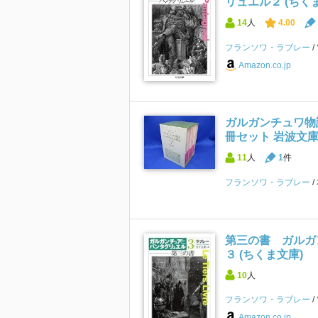
リュエル２ (ちく
14
人
4.00
フランソワ・ラブレー
Amazon.co.jp
ガルガンチュワ物
冊セット 岩波文
11
人
1
件
フランソワ・ラブレー
第三の書 ガルガ
３ (ちくま文庫)
10
人
フランソワ・ラブレー
Amazon.co.jp