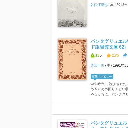
谷口江里也
本
2018
パンタグリュエル物
ド版岩波文庫 62)
15
人
2.75
渡辺一夫
本
1991年1
感想・レビュー
学生時代に“読まされた
つきものの回りくどい
めるうちに、パンタグリ
パンタグリュエル