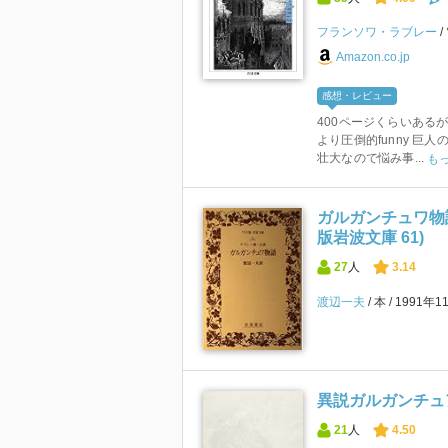
フランソワ・ラブレー
Amazon.co.jp
感想・レビュー
400ページくらいあるが、サ
より圧倒的funny 
壮大なので悩み事...
も
ガルガンチュワ物語
版岩波文庫 61)
27
人
3.14
渡辺一夫
本
1991年1
異説ガルガンチュ
21
人
4.50