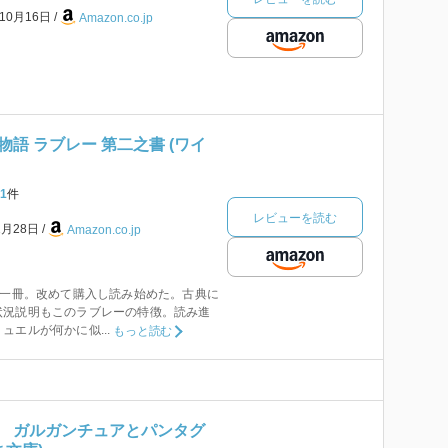
年10月16日
Amazon.co.jp
語 ラブレー 第二之書 (ワイ
1
件
レビューを読む
1月28日
Amazon.co.jp
”一冊。改めて購入し読み始めた。古典に
状況説明もこのラブレーの特徴。読み進
ュエルが何かに似...
もっと読む
 ガルガンチュアとパンタグ