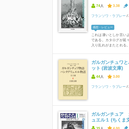
74
人
3.38
フランソワ・ラブレー
感想・レビュー
これは凄いとしか言い
である。カタログが延
入り乱れがまたとれる。 
ガルガンチュワと
ット (岩波文庫)
44
人
3.00
フランソワ・ラブレー
ガルガンチュア 
ュエル１ (ちくま
35
人
4.00