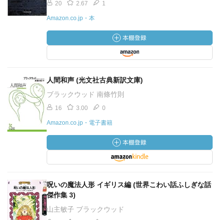
20
2.67
1
Amazon.co.jp・本
人間和声 (光文社古典新訳文庫)
ブラックウッド 南條竹則
16
3.00
0
Amazon.co.jp・電子書籍
呪いの魔法人形 イギリス編 (世界こわい話ふしぎな話
傑作集 3)
山主敏子 ブラックウッド