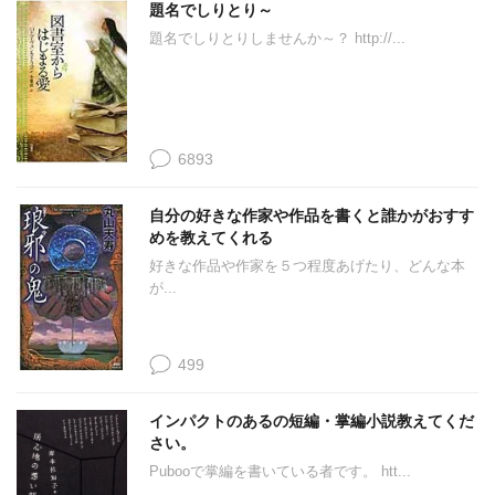
題名でしりとり～
題名でしりとりしませんか～？ http://...
6893
自分の好きな作家や作品を書くと誰かがおすす
めを教えてくれる
好きな作品や作家を５つ程度あげたり、どんな本
が...
499
インパクトのあるの短編・掌編小説教えてくだ
さい。
Pubooで掌編を書いている者です。 htt...