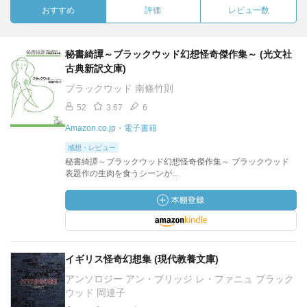
おすすめ
評価
レビュー数
秘書綺譚～ブラックウッド幻想怪奇傑作集～ (光文社
古典新訳文庫)
ブラックウッド 南條竹則
52
3.67
6
Amazon.co.jp・電子書籍
感想・レビュー
秘書綺譚～ブラックウッド幻想怪奇傑作集～ ブラックウッド
表題作の生肉を食うシーンが...
イギリス怪奇幻想集 (現代教養文庫)
アンソロジー アン・ブリッジ レ・ファニュ ブラック
ウッド 岡達子