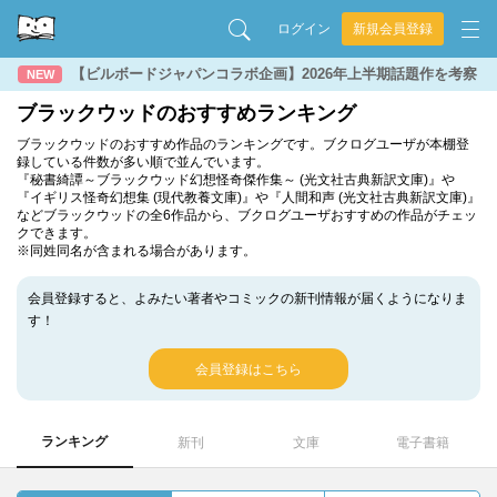
ログイン
新規会員登録
【ビルボードジャパンコラボ企画】2026年上半期話題作を考察
NEW
ブラックウッドのおすすめランキング
ブラックウッドのおすすめ作品のランキングです。ブクログユーザが本棚登
録している件数が多い順で並んでいます。
『秘書綺譚～ブラックウッド幻想怪奇傑作集～ (光文社古典新訳文庫)』や
『イギリス怪奇幻想集 (現代教養文庫)』や『人間和声 (光文社古典新訳文庫)』
などブラックウッドの全6作品から、ブクログユーザおすすめの作品がチェッ
クできます。
※同姓同名が含まれる場合があります。
会員登録すると、よみたい著者やコミックの新刊情報が届くようになりま
す！
会員登録はこちら
ランキング
新刊
文庫
電子書籍