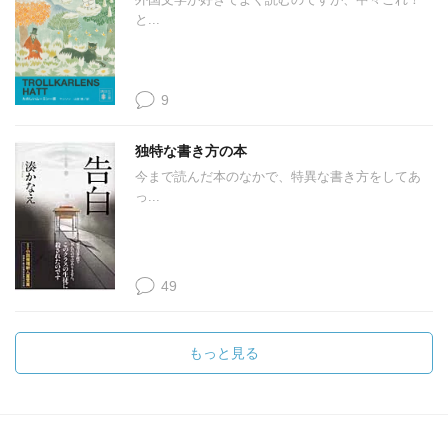
と...
9
独特な書き方の本
今まで読んだ本のなかで、特異な書き方をしてあ
っ...
49
もっと見る