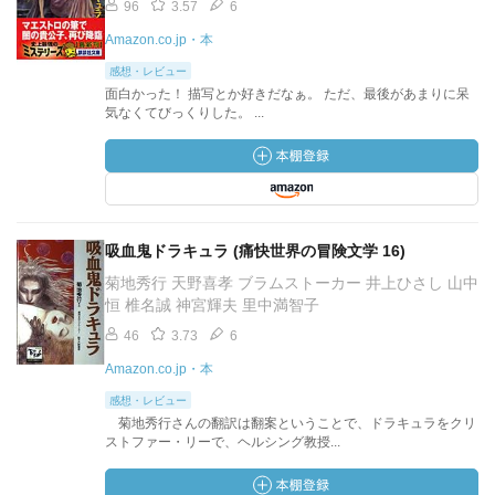
96
3.57
6
Amazon.co.jp・本
感想・レビュー
面白かった！ 描写とか好きだなぁ。 ただ、最後があまりに呆
気なくてびっくりした。 ...
吸血鬼ドラキュラ (痛快世界の冒険文学 16)
菊地秀行 天野喜孝 ブラムストーカー 井上ひさし 山中
恒 椎名誠 神宮輝夫 里中満智子
46
3.73
6
Amazon.co.jp・本
感想・レビュー
菊地秀行さんの翻訳は翻案ということで、ドラキュラをクリ
ストファー・リーで、ヘルシング教授...