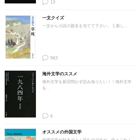
13
一文クイズ
一文から小説の題名を当てて下さい。 1.新し...
963
海外文学のススメ
海外文学を新旧問わず読み漁りたい！！海外文学
を...
6
オススメの外国文学
外国文学が好きでよく読むのですが、中々これ！