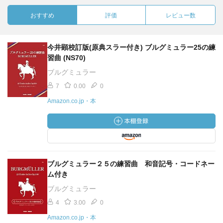
おすすめ
評価
レビュー数
今井顕校訂版(原典スラー付き) ブルグミュラー25の練
習曲 (NS70)
ブルグミュラー
7
0.00
0
Amazon.co.jp・本
ブルグミュラー２５の練習曲 和音記号・コードネー
ム付き
ブルグミュラー
4
3.00
0
Amazon.co.jp・本