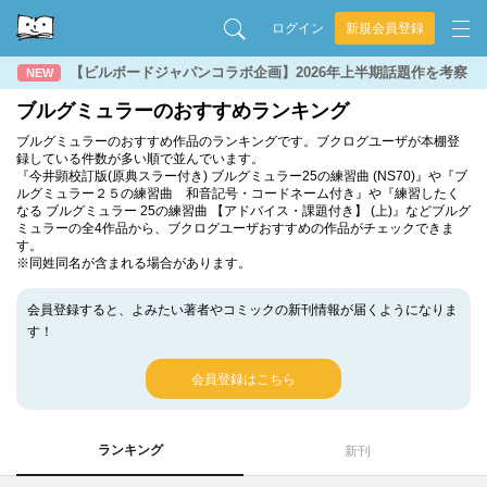
ログイン
新規会員登録
【ビルボードジャパンコラボ企画】2026年上半期話題作を考察
NEW
ブルグミュラーのおすすめランキング
ブルグミュラーのおすすめ作品のランキングです。ブクログユーザが本棚登
録している件数が多い順で並んでいます。
『今井顕校訂版(原典スラー付き) ブルグミュラー25の練習曲 (NS70)』や『ブ
ルグミュラー２５の練習曲 和音記号・コードネーム付き』や『練習したく
なる ブルグミュラー 25の練習曲 【アドバイス・課題付き】 (上)』などブルグ
ミュラーの全4作品から、ブクログユーザおすすめの作品がチェックできま
す。
※同姓同名が含まれる場合があります。
会員登録すると、よみたい著者やコミックの新刊情報が届くようになりま
す！
会員登録はこちら
ランキング
新刊