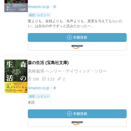
Amazon.co.jp・本
感想・レビュー
愛よりも、金銭よりも、名声よりも、真実を与えてもらいた
い。は自分の中でずっと読みたかった一...
森の生活 (宝島社文庫)
真崎義博 ヘンリー・デイヴィッド・ソロー
106
3.23
2
Amazon.co.jp・本
感想・レビュー
未読