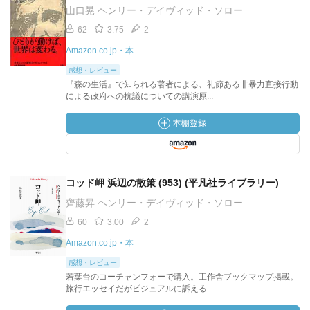
山口晃 ヘンリー・デイヴィッド・ソロー
62
3.75
2
Amazon.co.jp・本
感想・レビュー
『森の生活』で知られる著者による、礼節ある非暴力直接行動
による政府への抗議についての講演原...
コッド岬 浜辺の散策 (953) (平凡社ライブラリー)
齊藤昇 ヘンリー・デイヴィッド・ソロー
60
3.00
2
Amazon.co.jp・本
感想・レビュー
若葉台のコーチャンフォーで購入。工作舎ブックマップ掲載。
旅行エッセイだがビジュアルに訴える...