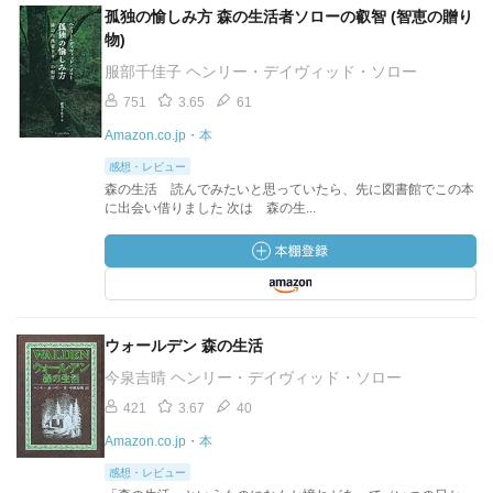
孤独の愉しみ方 森の生活者ソローの叡智 (智恵の贈り
物)
服部千佳子 ヘンリー・デイヴィッド・ソロー
751
3.65
61
Amazon.co.jp・本
感想・レビュー
森の生活 読んでみたいと思っていたら、先に図書館でこの本
に出会い借りました 次は 森の生...
ウォールデン 森の生活
今泉吉晴 ヘンリー・デイヴィッド・ソロー
421
3.67
40
Amazon.co.jp・本
感想・レビュー