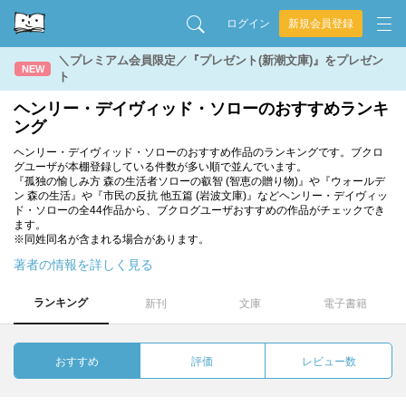
ログイン
新規会員登録
＼プレミアム会員限定／『プレゼント(新潮文庫)』をプレゼン
NEW
ト
ヘンリー・デイヴィッド・ソローのおすすめランキ
ング
ヘンリー・デイヴィッド・ソローのおすすめ作品のランキングです。ブクロ
グユーザが本棚登録している件数が多い順で並んでいます。
『孤独の愉しみ方 森の生活者ソローの叡智 (智恵の贈り物)』や『ウォールデ
ン 森の生活』や『市民の反抗 他五篇 (岩波文庫)』などヘンリー・デイヴィッ
ド・ソローの全44作品から、ブクログユーザおすすめの作品がチェックでき
ます。
※同姓同名が含まれる場合があります。
著者の情報を詳しく見る
ランキング
新刊
文庫
電子書籍
おすすめ
評価
レビュー数