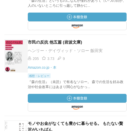
「森の生活」というものになんか憧れがあって（いつの日か、
人のいないところに引っ越して静かに...
市民の反抗 他五篇 (岩波文庫)
ヘンリー・デイヴィッド・ソロー 飯田実
205
3.73
9
Amazon.co.jp・本
感想・レビュー
『森の生活』（未読）で有名なソロー。 森での生活を好み政
治や社会改革にはあまり関心がなかっ...
モノやお金がなくても豊かに暮らせる。 もたない贅
沢がいちばん