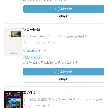
ソロー語録
ヘンリー・デイヴィッド・ソロー 岩政伸治
131
4.14
12
Amazon.co.jp・本
感想・レビュー
どこから読んでも素敵な言葉に出会えます。
森の生活
本山賢司 真崎義博 ヘンリー・デイヴィッド・ソロー
121
3.50
2