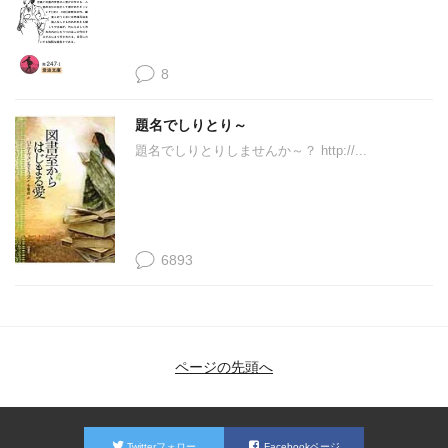
8
題名でしりとり～
題名でしりとりしませんか～？ http://...
6893
ページの先頭へ
Twitterフォロー
Facebookページ