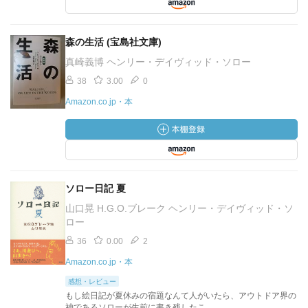
森の生活 (宝島社文庫)
真崎義博 ヘンリー・デイヴィッド・ソロー
38
3.00
0
Amazon.co.jp・本
ソロー日記 夏
山口晃 H.G.O.ブレーク ヘンリー・デイヴィッド・ソ
ロー
36
0.00
2
Amazon.co.jp・本
感想・レビュー
もし絵日記が夏休みの宿題なんて人がいたら、アウトドア界の
神であるソローが生前に書き残したこ...