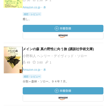
50
2.50
2
Amazon.co.jp・本
感想・レビュー
癒し。
メインの森 真の野性に向う旅 (講談社学術文庫)
小野和人 ヘンリー・デイヴィッド・ソロー
49
3.60
1
Amazon.co.jp・本
感想・レビュー
分類＝森林・ソロー。９４年７月。