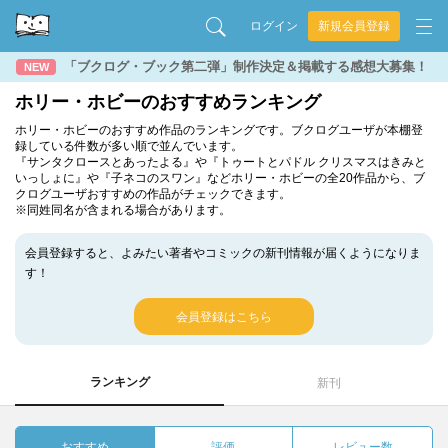
ログイン
新規会員登録
「ブクログ・ブック第二弾」制作決定＆掲載する感想大募集！
NEW
ホリー・ホビーのおすすめランキング
ホリー・ホビーのおすすめ作品のランキングです。ブクログユーザが本棚登
録している件数が多い順で並んでいます。
『サンタクロースとあったよる』や『トゥートとパドル クリスマスはきみと
いっしょに』や『子ネコのスワン』などホリー・ホビーの全20作品から、ブ
クログユーザおすすめの作品がチェックできます。
※同姓同名が含まれる場合があります。
会員登録すると、よみたい著者やコミックの新刊情報が届くようになりま
す！
会員登録はこちら
ランキング
新刊
おすすめ
評価
レビュー数