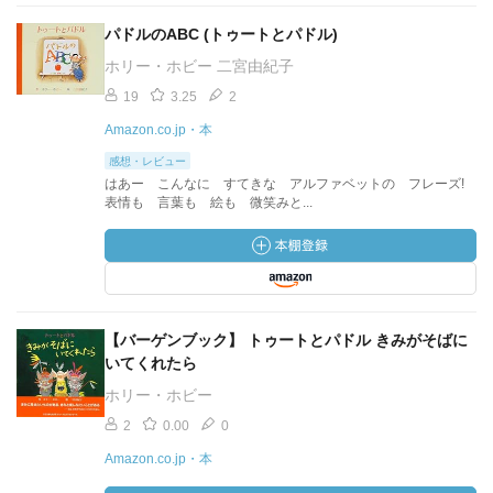
パドルのABC (トゥートとパドル)
ホリー・ホビー 二宮由紀子
19
3.25
2
Amazon.co.jp・本
感想・レビュー
はあー こんなに すてきな アルファベットの フレーズ!
表情も 言葉も 絵も 微笑みと...
【バーゲンブック】 トゥートとパドル きみがそばに
いてくれたら
ホリー・ホビー
2
0.00
0
Amazon.co.jp・本