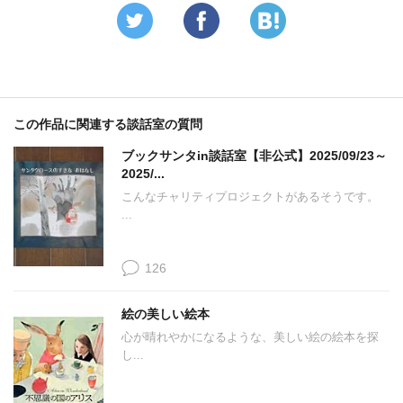
この作品に関連する談話室の質問
ブックサンタin談話室【非公式】2025/09/23～
2025/...
こんなチャリティプロジェクトがあるそうです。
...
126
絵の美しい絵本
心が晴れやかになるような、美しい絵の絵本を探
し...