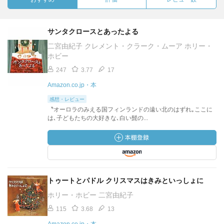
サンタクロースとあったよる
二宮由紀子 クレメント・クラーク・ムーア ホリー・
ホビー
247
3.77
17
Amazon.co.jp・本
感想・レビュー
〝オーロラのみえる国フィンランドの遠い北のはずれ｡ここに
は､子どもたちの大好きな､白い髭の...
トゥートとパドル クリスマスはきみといっしょに
ホリー・ホビー 二宮由紀子
115
3.68
13