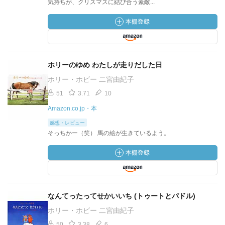
気持ちが、クリスマスに結び合う素敵...
ホリーのゆめ わたしが走りだした日
ホリー・ホビー 二宮由紀子
51
3.71
10
Amazon.co.jp・本
感想・レビュー
そっちかー（笑） 馬の絵が生きているよう。
なんてったってせかいいち (トゥートとパドル)
ホリー・ホビー 二宮由紀子
50
3.38
6