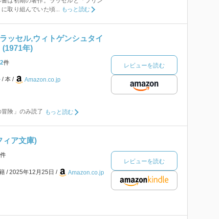
本書は初期の著作。ラッセルと「プリン
に取り組んでいた頃...
もっと読む
〉ラッセル,ウィトゲンシュタイ
1971年)
2
件
レビューを読む
ル
本
Amazon.co.jp
の冒険」のみ読了
もっと読む
フィア文庫)
件
レビューを読む
書籍
2025年12月25日
Amazon.co.jp