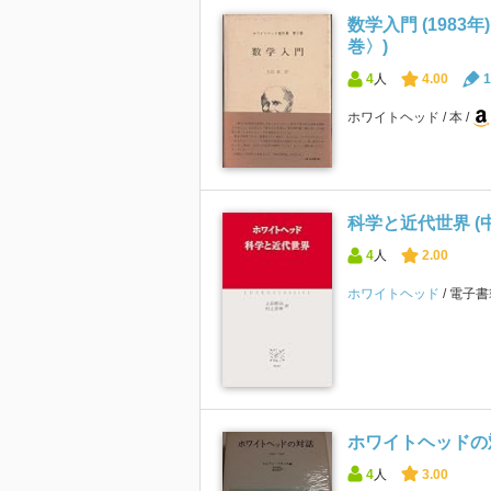
数学入門 (1983
巻〉)
4
人
4.00
1
ホワイトヘッド
本
科学と近代世界 (
4
人
2.00
ホワイトヘッド
電子
ホワイトヘッドの対話
4
人
3.00