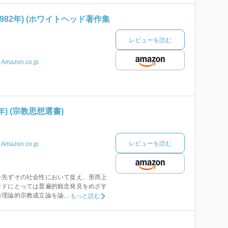
982年) (ホワイトヘッド著作集
レビューを読む
Amazon.co.jp
年) (宗教思想選書)
レビューを読む
Amazon.co.jp
を先ずその社会性において捉え、形而上
ッドにとっては普遍的観念発見をめざす
理論的宗教成立論を論...
もっと読む