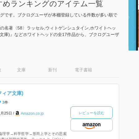
すめランキングのアイテム一覧
グです。ブクログユーザが本棚登録している件数が多い順で
界の名著〈58〉ラッセル,ウィトゲンシュタイン,ホワイトヘッ
フィア文庫)』などホワイトヘッドの全17作品から、ブクログユーザ
数
文庫
新刊
電子書籍
フィア文庫)
3
件
レビューを読む
2月25日
Amazon.co.jp
•論理学→科学哲学→形而上学とその思索