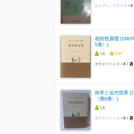
ルシアン・プライス
相対性原理 (198
5巻〉)
3
人
4.00
ホワイトヘッド
本
科学と近代世界 (1
〈第6巻〉)
2
人
ホワイトヘッド
本