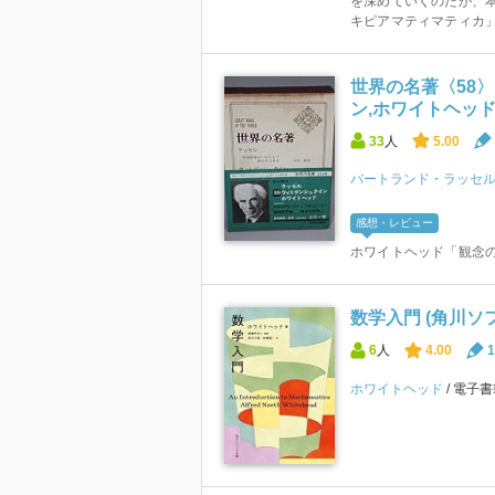
を深めていくのだが、
キピアマティマティカ」
世界の名著〈58
ン,ホワイトヘッド (
33
人
5.00
バートランド・ラッセ
感想・レビュー
ホワイトヘッド「観念
数学入門 (角川ソ
6
人
4.00
1
ホワイトヘッド
電子