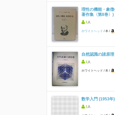
理性の機能・象徴作用
著作集〈第8巻〉)
1
人
ホワイトヘッド
本
自然認識の諸原理 (
1
人
ホワイトヘッド
本
数学入門 (1953年
1
人