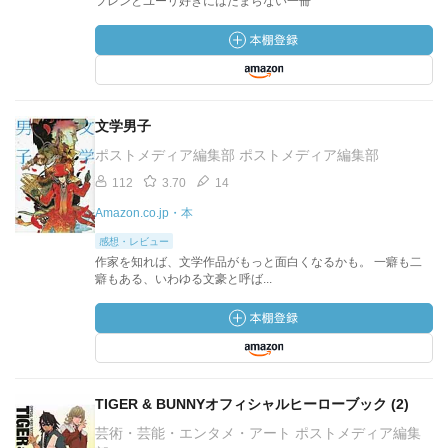
フレンとユーリ好きにはたまらない一冊
文学男子
ポストメディア編集部 ポストメディア編集部
112
3.70
14
Amazon.co.jp・本
感想・レビュー
作家を知れば、文学作品がもっと面白くなるかも。 一癖も二
癖もある、いわゆる文豪と呼ば...
TIGER & BUNNYオフィシャルヒーローブック (2)
芸術・芸能・エンタメ・アート ポストメディア編集