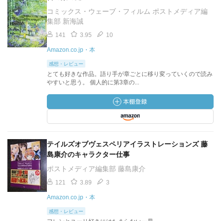
コミックス・ウェーブ・フィルム ポストメディア編
集部 新海誠
141
3.95
10
Amazon.co.jp・本
感想・レビュー
とても好きな作品。語り手が章ごとに移り変っていくので読み
やすいと思う。 個人的に第3章の...
テイルズオブヴェスペリアイラストレーションズ 藤
島康介のキャラクター仕事
ポストメディア編集部 藤島康介
121
3.89
3
Amazon.co.jp・本
感想・レビュー