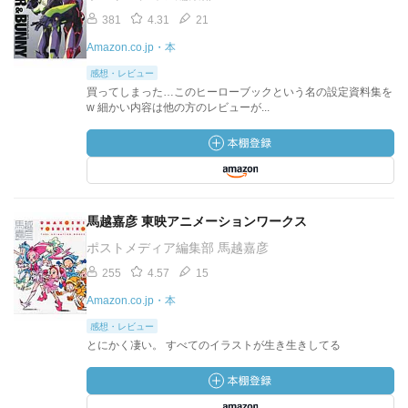
381
4.31
21
Amazon.co.jp・本
感想・レビュー
買ってしまった…このヒーローブックという名の設定資料集を
w 細かい内容は他の方のレビューが...
馬越嘉彦 東映アニメーションワークス
ポストメディア編集部 馬越嘉彦
255
4.57
15
Amazon.co.jp・本
感想・レビュー
とにかく凄い。 すべてのイラストが生き生きしてる