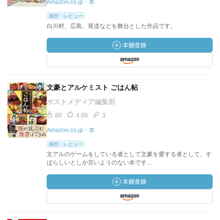
Amazon.co.jp・本
感想・レビュー
白川村、広島、尾道などを舞台とした作品です。
文豪とアルケミスト ごはん帖
ポストメディア編集部
80
4.00
3
Amazon.co.jp・本
感想・レビュー
文アルのゲームをしている者として文豪を愛する者として、す
ばらしいとしか言いようのない本です...