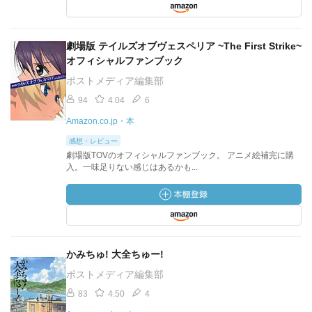
劇場版 テイルズオブヴェスペリア ~The First Strike~
オフィシャルファンブック
ポストメディア編集部
94
4.04
6
Amazon.co.jp・本
感想・レビュー
劇場版TOVのオフィシャルファンブック。 アニメ絵補完に購
入。一味足りない感じはあるかも...
かみちゅ! 大全ちゅー!
ポストメディア編集部
83
4.50
4