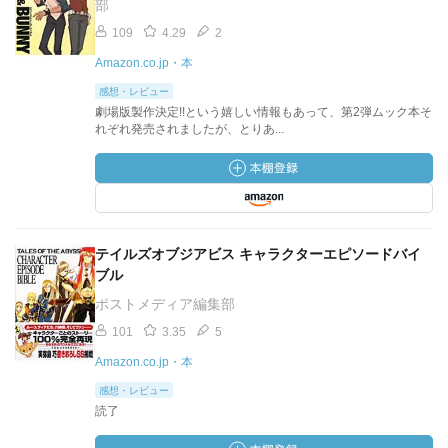
部
109
4.29
2
Amazon.co.jp・本
感想・レビュー
劇場版製作決定!!という嬉しい情報もあって、第2弾ムック本そ
れぞれ発売されましたが、とりあ...
テイルズオブジアビス キャラクターエピソードバイ
ブル
ポストメディア編集部
101
3.35
5
Amazon.co.jp・本
感想・レビュー
読了