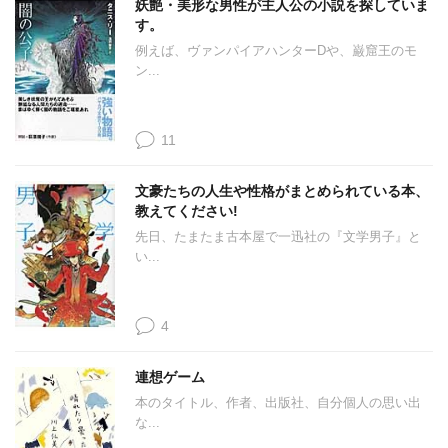
妖艶・美形な男性が主人公の小説を探していま
す。
例えば、ヴァンパイアハンターDや、巌窟王のモ
ン...
11
文豪たちの人生や性格がまとめられている本、
教えてください!
先日、たまたま古本屋で一迅社の『文学男子』と
い...
4
連想ゲーム
本のタイトル、作者、出版社、自分個人の思い出
な...