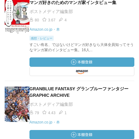
マンガ好きのためのマンガ家インタビュー集
ポストメディア編集部
80
3.67
4
Amazon.co.jp・本
感想・レビュー
すごい有名、ではないけどマンガ好きなら大体全員知ってそう
なマンガ家のインタビュー集。16人...
GRANBLUE FANTASY グランブルーファンタジー
GRAPHIC ARCHIVE
ポストメディア編集部
79
4.43
1
Amazon.co.jp・本