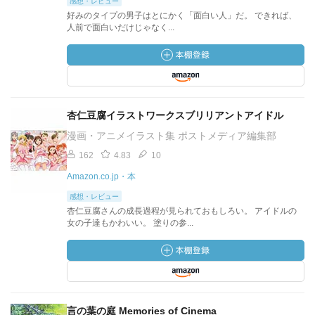
感想・レビュー
好みのタイプの男子はとにかく「面白い人」だ。 できれば、
人前で面白いだけじゃなく...
杏仁豆腐イラストワークスブリリアントアイドル
漫画・アニメイラスト集 ポストメディア編集部
162
4.83
10
Amazon.co.jp・本
感想・レビュー
杏仁豆腐さんの成長過程が見られておもしろい。 アイドルの
女の子達もかわいい。 塗りの参...
言の葉の庭 Memories of Cinema