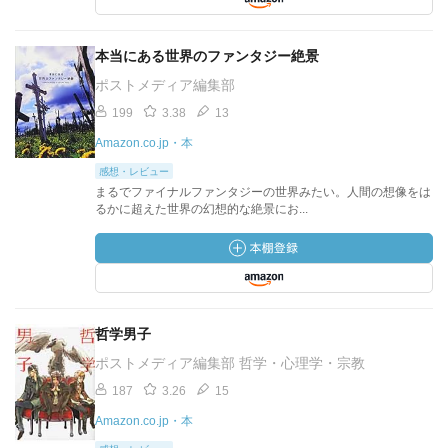
本当にある世界のファンタジー絶景
ポストメディア編集部
199
3.38
13
Amazon.co.jp・本
感想・レビュー
まるでファイナルファンタジーの世界みたい。人間の想像をは
るかに超えた世界の幻想的な絶景にお...
哲学男子
ポストメディア編集部 哲学・心理学・宗教
187
3.26
15
Amazon.co.jp・本