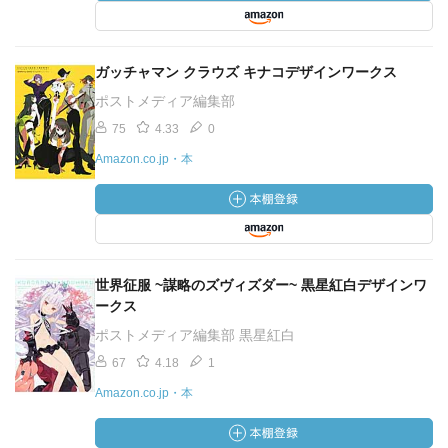
ガッチャマン クラウズ キナコデザインワークス
ポストメディア編集部
75
4.33
0
Amazon.co.jp・本
世界征服 ~謀略のズヴィズダー~ 黒星紅白デザインワ
ークス
ポストメディア編集部 黒星紅白
67
4.18
1
Amazon.co.jp・本