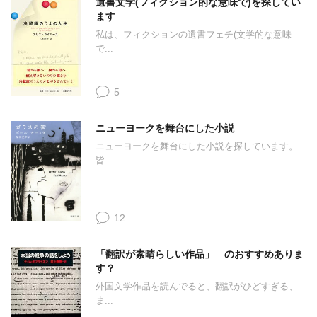
遺書文学(フィクション的な意味で)を探してい
ます
私は、フィクションの遺書フェチ(文学的な意味
で...
5
ニューヨークを舞台にした小説
ニューヨークを舞台にした小説を探しています。
皆...
12
「翻訳が素晴らしい作品」 のおすすめありま
す？
外国文学作品を読んでると、翻訳がひどすぎる、
ま...