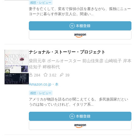
感想・レビュー
妻子を亡くして、変名で探偵小説を書きながら、孤独にニュー
ヨークに暮らす作家が主人公。間違い...
ナショナル・ストーリー・プロジェクト
柴田元幸 ポールオースター 前山佳朱彦 山崎暁子 岸本
佐知子 畔柳和代
284
3.62
39
Amazon.co.jp・本
感想・レビュー
アメリカが物語を語るのが聞こえてくる。 多民族国家だとい
うのは知っていたけれど、イタリア系...