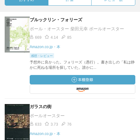
ブルックリン・フォリーズ
ポール・オースター 柴田元幸 ポールオースター
669
4.14
85
Amazon.co.jp・本
感想・レビュー
予想外に良かった。フォリーズ（愚行）。書き出しの「私は静
かに死ねる場所を探していた。誰かに...
ガラスの街
ポールオースター
633
3.73
76
Amazon.co.jp・本