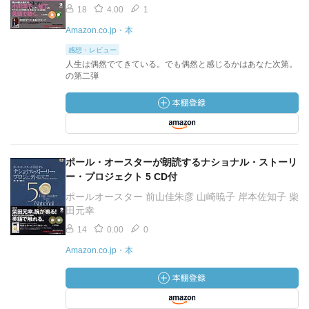
18
4.00
1
Amazon.co.jp・本
感想・レビュー
人生は偶然でてきている。でも偶然と感じるかはあなた次第。
の第二弾
ポール・オースターが朗読するナショナル・ストーリ
ー・プロジェクト 5 CD付
ポールオースター 前山佳朱彦 山崎暁子 岸本佐知子 柴
田元幸
14
0.00
0
Amazon.co.jp・本