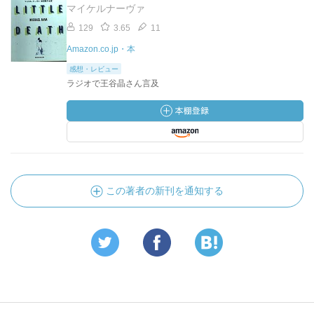
マイケルナーヴァ
129
3.65
11
Amazon.co.jp・本
感想・レビュー
ラジオで王谷晶さん言及
この著者の新刊を通知する