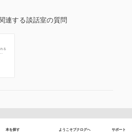
関連する談話室の質問
される
..
本を探す
ようこそブクログへ
サポート