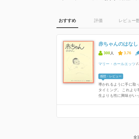
おすすめ
評価
レビュー
赤ちゃんのはなし 
300
人
3.76
マリー・ホールエッツ
感想・レビュー
導かれるように手に取っ
タイミング。 これより
生よりも性に興味がいって
全