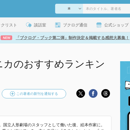
ックリスト
談話室
ブクログ通信
公式ショップ
「ブクログ・ブック第二弾」制作決定＆掲載する感想大募集！
NEW
ニカのおすすめランキン
この著者の新刊を通知する
れ。国立人形劇場のスタッフとして働いた後、絵本作家に。