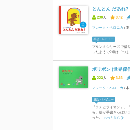
とんとん だあれ?
230
人
3.42
マレーク・ベロニカ
感想・レビュー
ブルンミシリーズで借
ったようで2歳は「つま
ボリボン (世界傑
223
人
3.63
マレーク・ベロニカ
感想・レビュー
『ラチとライオン』、
ら、絵が手書きっぽいラ
った。
もっと読む