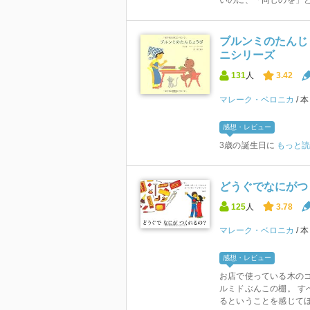
ブルンミのたんじ
ニシリーズ
131
人
3.42
マレーク・ベロニカ
感想・レビュー
3歳の誕生日に
もっと読
どうぐでなにがつ
125
人
3.78
マレーク・ベロニカ
感想・レビュー
お店で使っている木の
ルミドぶんこの棚。 す
るということを感じてほし