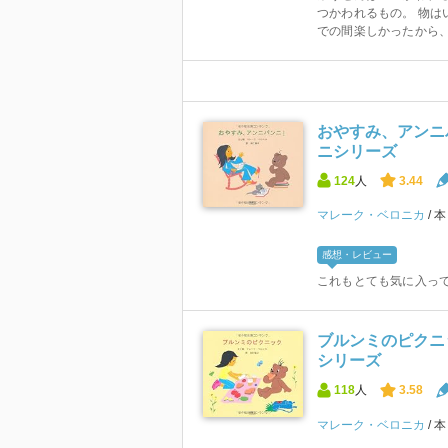
つかわれるもの。 物は
での間楽しかったから、そ
おやすみ、アンニ
ニシリーズ
124
人
3.44
マレーク・ベロニカ
感想・レビュー
これもとても気に入って
ブルンミのピクニ
シリーズ
118
人
3.58
マレーク・ベロニカ