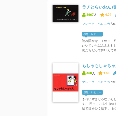
ラチとらいおん (
3967
人
4.04
マレーク・ベロニカ
感想・レビュー
読み聞かせ １年生 約
かいでいちばんよわむ
友だちだって怖いんです。
もしゃもしゃちゃん
460
人
3.68
マレーク・ベロニカ
感想・レビュー
きれいずきじゃないもし
す。 困っている生き物
絵で目をひく絵本。 もの