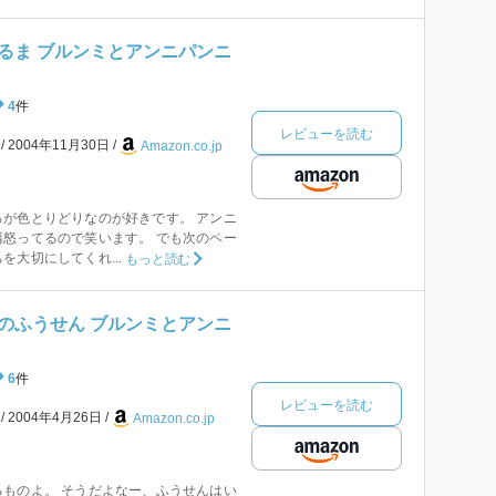
るま ブルンミとアンニパンニ
4
件
レビューを読む
本
2004年11月30日
Amazon.co.jp
が色とりどりなのが好きです。 アンニ
怒ってるので笑います。 でも次のペー
を大切にしてくれ...
もっと読む
のふうせん ブルンミとアンニ
6
件
レビューを読む
本
2004年4月26日
Amazon.co.jp
ものよ。 そうだよなー、ふうせんはい