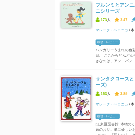
ブルンミとアンニ
ニシリーズ
173
人
3.47
マレーク・ベロニカ
感想・レビュー
ハンガリーうまれの色彩
目。 ここからどんどん
きなのは、アンニパンニと
サンタクロースと
ーズ)
153
人
3.85
マレーク・ベロニカ
感想・レビュー
[江東区図書館] 本物
妹のお話。単に優しい
いのに、「同じのを」と探