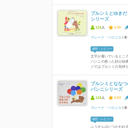
ブルンミとゆきだ
シリーズ
124
人
3.35
マレーク・ベロニカ
感想・レビュー
文字が書いているところ
パンニの怒った顔が結構
ジではブルンミの気持ち
ブルンミとななつ
パンニシリーズ
124
人
3.53
マレーク・ベロニカ
感想・レビュー
ふうせんはいつかわれる