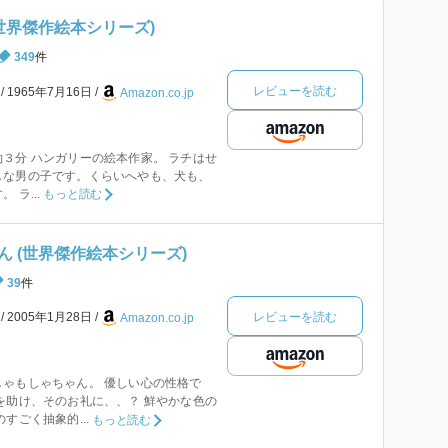
世界傑作絵本シリーズ)
349
件
レビューを読む
本
1965年7月16日
Amazon.co.jp
３分 ハンガリーの絵本作家。 ラチはせ
しな男の子です。くらいへやも、犬も、
 ラ...
もっと読む
 (世界傑作絵本シリーズ)
39
件
レビューを読む
本
2005年1月28日
Amazon.co.jp
ゃもしゃちゃん。 優しい心の性格で
を助け、そのお礼に、、？ 鮮やかな色の
すごく抽象的...
もっと読む