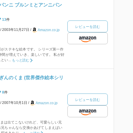
パンニ ブルンミとアンニパン
13
件
レビューを読む
本
2003年11月27日
Amazon.co.jp
がステキな絵本です。 シリーズ第一作
仲間が増えていき、楽しいです。 私が好
い...
もっと読む
ぎんのくま (世界傑作絵本シリ
8
件
レビューを読む
本
2007年10月1日
Amazon.co.jp
のくまは出てこないけれど、可愛らしい兄
お兄ちゃんなら交換かあげてしまえばい
すあたり...