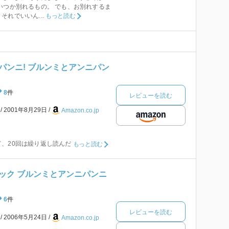
いつか別れるもの。 でも、お別れするま
れでいいん...
もっと読む
パンニ! ブルンミとアンニパン
8
件
レビューを読む
本
2001年8月29日
Amazon.co.jp
、20回は繰り返し読んだ
もっと読む
ック ブルンミとアンニパンニ
6
件
レビューを読む
本
2006年5月24日
Amazon.co.jp