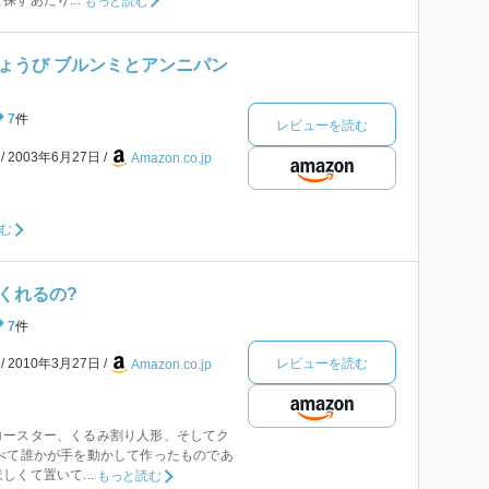
もっと読む
ょうび ブルンミとアンニパン
7
件
レビューを読む
本
2003年6月27日
Amazon.co.jp
む
くれるの?
7
件
レビューを読む
本
2010年3月27日
Amazon.co.jp
コースター、くるみ割り人形、そしてク
べて誰かが手を動かして作ったものであ
くて置いて...
もっと読む