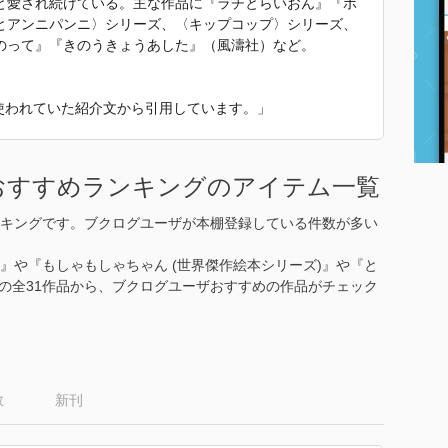
と愛され続けている。主な作品に『ラチとらいおん』『ボ
とアンニパンニ〉シリーズ、〈キップコップ〉シリーズ、
のって』『きのうきょうあした』（風濤社）など。
 で使われていた紹介文から引用しています。」
おすすめランキングのアイテム一覧
キングです。ブクログユーザが本棚登録している件数が多い
)』や『もしゃもしゃちゃん (世界傑作絵本シリーズ)』や『と
カの全31作品から、ブクログユーザおすすめの作品がチェック
数
新刊