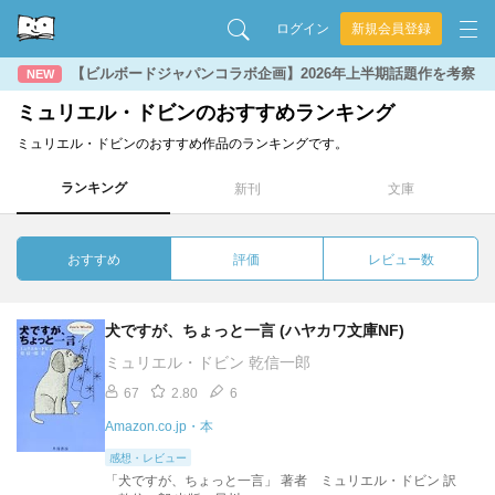
ログイン
新規会員登録
【ビルボードジャパンコラボ企画】2026年上半期話題作を考察
NEW
ミュリエル・ドビンのおすすめランキング
ミュリエル・ドビンのおすすめ作品のランキングです。
ランキング
新刊
文庫
おすすめ
評価
レビュー数
犬ですが、ちょっと一言 (ハヤカワ文庫NF)
ミュリエル・ドビン 乾信一郎
67
2.80
6
Amazon.co.jp・本
感想・レビュー
「犬ですが、ちょっと一言」 著者 ミュリエル・ドビン 訳