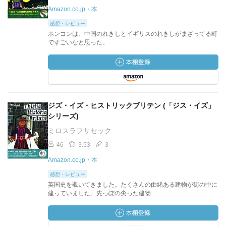
Amazon.co.jp・本
感想・レビュー
ホンコンは、中国のれきしとイギリスのれきしがまざってる町
ですごいなと思った。
ジズ・イズ・ヒストリックブリテン (「ジス・イズ」
シリーズ)
ミロスラフサセック
46
3.53
3
Amazon.co.jp・本
感想・レビュー
英国史を覗いてきました。たくさんの由緒ある建物が街の中に
建っていました。先っぽの尖った建物...