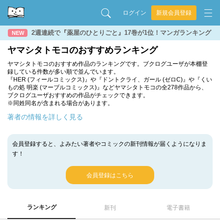
ログイン
新規会員登録
2週連続で『薬屋のひとりごと』17巻が1位！マンガランキング
NEW
ヤマシタトモコのおすすめランキング
ヤマシタトモコのおすすめ作品のランキングです。ブクログユーザが本棚登
録している件数が多い順で並んでいます。
『HER (フィールコミックス)』や『ドントクライ、ガール (ゼロC)』や『くい
もの処 明楽 (マーブルコミックス)』などヤマシタトモコの全278作品から、
ブクログユーザおすすめの作品がチェックできます。
※同姓同名が含まれる場合があります。
著者の情報を詳しく見る
会員登録すると、よみたい著者やコミックの新刊情報が届くようになりま
す！
会員登録はこちら
ランキング
新刊
電子書籍