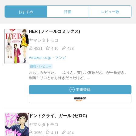
おすすめ
評価
レビュー数
HER (フィールコミックス)
ヤマシタトモコ
4521
4.10
428
Amazon.co.jp・マンガ
感想・レビュー
おもしろかった。 「ふうん。貧しい友達だね」が一番好き。
魚喃キリコとかも好きだったけど、...
ドントクライ、ガール (ゼロC)
ヤマシタトモコ
3950
4.11
404