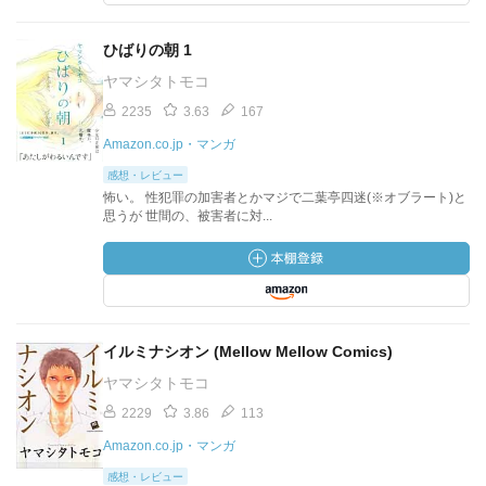
ひばりの朝 1
ヤマシタトモコ
2235
3.63
167
Amazon.co.jp・マンガ
感想・レビュー
怖い。 性犯罪の加害者とかマジで二葉亭四迷(※オブラート)と
思うが 世間の、被害者に対...
イルミナシオン (Mellow Mellow Comics)
ヤマシタトモコ
2229
3.86
113
Amazon.co.jp・マンガ
感想・レビュー