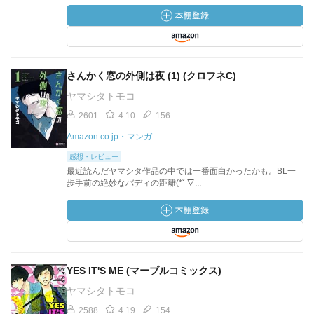
さんかく窓の外側は夜 (1) (クロフネC)
ヤマシタトモコ
2601
4.10
156
Amazon.co.jp・マンガ
感想・レビュー
最近読んだヤマシタ作品の中では一番面白かったかも。BL一
歩手前の絶妙なバディの距離(*ﾟ▽...
YES IT'S ME (マーブルコミックス)
ヤマシタトモコ
2588
4.19
154