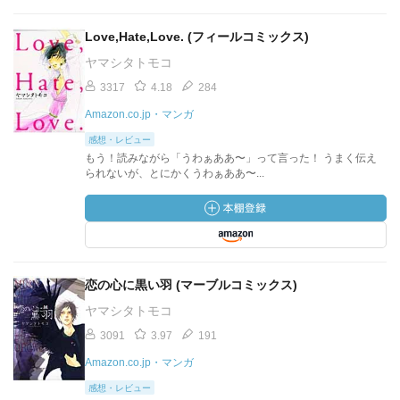
Love,Hate,Love. (フィールコミックス)
ヤマシタトモコ
3317
4.18
284
Amazon.co.jp・マンガ
感想・レビュー
もう！読みながら「うわぁああ〜」って言った！ うまく伝え
られないが、とにかくうわぁああ〜...
恋の心に黒い羽 (マーブルコミックス)
ヤマシタトモコ
3091
3.97
191
Amazon.co.jp・マンガ
感想・レビュー