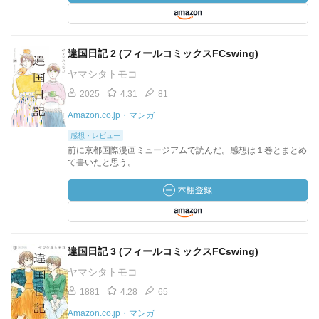
違国日記 2 (フィールコミックスFCswing)
ヤマシタトモコ
2025
4.31
81
Amazon.co.jp・マンガ
感想・レビュー
前に京都国際漫画ミュージアムで読んだ。感想は１巻とまとめ
て書いたと思う。
違国日記 3 (フィールコミックスFCswing)
ヤマシタトモコ
1881
4.28
65
Amazon.co.jp・マンガ