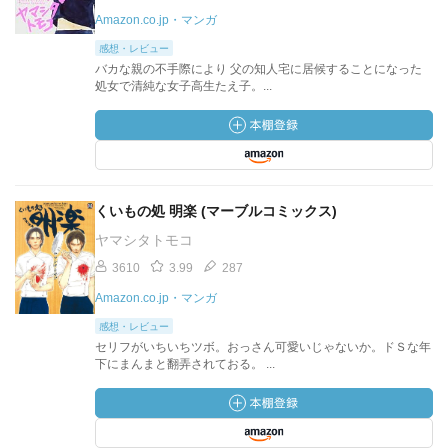
Amazon.co.jp・マンガ
感想・レビュー
バカな親の不手際により 父の知人宅に居候することになった
処女で清純な女子高生たえ子。...
くいもの処 明楽 (マーブルコミックス)
ヤマシタトモコ
3610
3.99
287
Amazon.co.jp・マンガ
感想・レビュー
セリフがいちいちツボ。おっさん可愛いじゃないか。ドＳな年
下にまんまと翻弄されておる。 ...