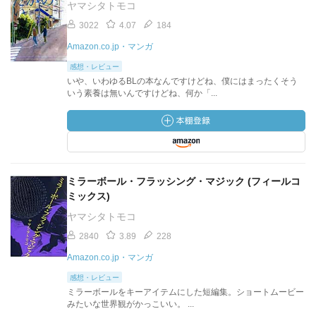
ヤマシタトモコ
3022
4.07
184
Amazon.co.jp・マンガ
感想・レビュー
いや、いわゆるBLの本なんですけどね、僕にはまったくそう
いう素養は無いんですけどね、何か「...
ミラーボール・フラッシング・マジック (フィールコ
ミックス)
ヤマシタトモコ
2840
3.89
228
Amazon.co.jp・マンガ
感想・レビュー
ミラーボールをキーアイテムにした短編集。ショートムービー
みたいな世界観がかっこいい。 ...