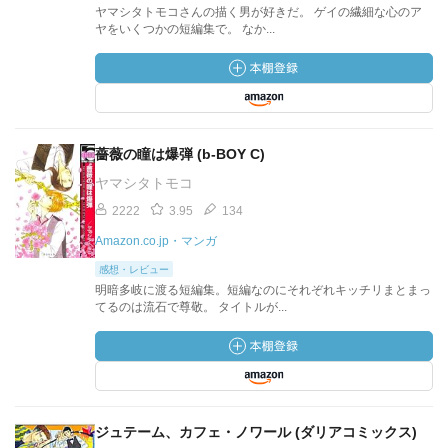
ヤマシタトモコさんの描く男が好きだ。 ゲイの繊細な心のア
ヤをいくつかの短編集で。 なか...
薔薇の瞳は爆弾 (b-BOY C)
ヤマシタトモコ
2222
3.95
134
Amazon.co.jp・マンガ
感想・レビュー
明暗多岐に渡る短編集。短編なのにそれぞれキッチリまとまっ
てるのは流石で尊敬。 タイトルが...
ジュテーム、カフェ・ノワール (ダリアコミックス)