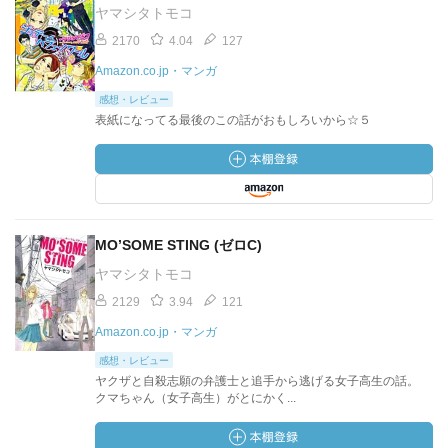
ヤマシタトモコ
2170
4.04
127
Amazon.co.jp・マンガ
感想・レビュー
表紙になってる最後のこの話がおもしろいから☆５
MO’SOME STING (ゼロC)
ヤマシタトモコ
2129
3.94
121
Amazon.co.jp・マンガ
感想・レビュー
ヤクザと自殺志願の弁護士と追手から逃げる女子高生の話。
クマちゃん（女子高生）がとにかく...