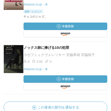
Amazon.co.jp・本
感想・レビュー
チェコのジャズ。
ノックス師に捧げる10の犯罪
ヨゼフシュクヴォレツキー 宮脇孝雄 宮脇裕子
8
0.00
0
Amazon.co.jp・本
この著者の新刊を通知する