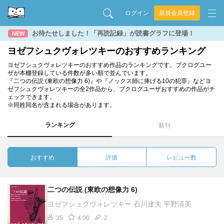
ログイン
新規会員登録
お待たせしました！「再読記録」が読書グラフに登場！
NEW
ヨゼフシュクヴォレツキーのおすすめランキング
ヨゼフシュクヴォレツキーのおすすめ作品のランキングです。ブクログユー
ザが本棚登録している件数が多い順で並んでいます。
『二つの伝説 (東欧の想像力 6)』や『ノックス師に捧げる10の犯罪』などヨ
ゼフシュクヴォレツキーの全2作品から、ブクログユーザおすすめの作品がチ
ェックできます。
※同姓同名が含まれる場合があります。
ランキング
新刊
おすすめ
評価
レビュー数
二つの伝説 (東欧の想像力 6)
ヨゼフシュクヴォレツキー 石川達夫 平野清美
35
4.00
2