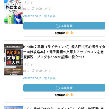
リチャード
1
0.00
0
Amazon.co.jp・電子書籍
Kindle文章術（ライティング）超入門【初心者ライタ
ー向け攻略本】: 電子書籍の文章力アップのコツを徹
底解説！ブログやnoteの記事に役立つ！
リチャード
1
0.00
0
Amazon.co.jp・電子書籍
こんな旅ができたら タイ・バンコク編 改訂版: 旅