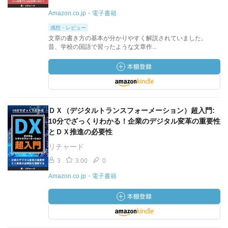
Amazon.co.jp・電子書籍
感想・レビュー
文章の書き方の基本が分かりやすく解説されていました。
昔、学校の国語で習ったような文章作...
ＤＸ（デジタルトランスフォーメーション）超入門:
10分でざっくりわかる！企業のデジタル変革の重要性
とＤＸ推進の必要性
リチャード
3
3.00
0
Amazon.co.jp・電子書籍