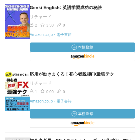
Genki English: 英語学習成功の秘訣
リチャード
2
3.50
0
Amazon.co.jp・電子書籍
応用が効きまくる！初心者脱却FX最強テク
リチャード
1
0.00
0
Amazon.co.jp・電子書籍