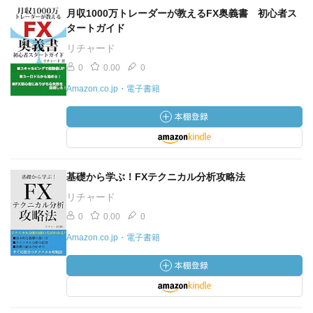
月収1000万トレーダーが教えるFX奥義書 初心者ス
タートガイド
リチャード
0
0.00
0
Amazon.co.jp・電子書籍
基礎から学ぶ！FXテクニカル分析攻略法
リチャード
0
0.00
0
Amazon.co.jp・電子書籍