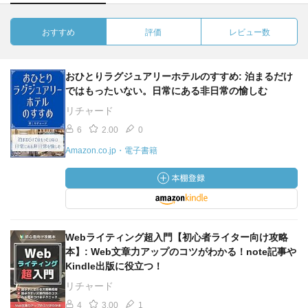
おすすめ
評価
レビュー数
おひとりラグジュアリーホテルのすすめ: 泊まるだけ
ではもったいない。日常にある非日常の愉しむ
リチャード
6
2.00
0
Amazon.co.jp・電子書籍
Webライティング超入門【初心者ライター向け攻略
本】: Web文章力アップのコツがわかる！note記事や
Kindle出版に役立つ！
リチャード
4
3.00
1