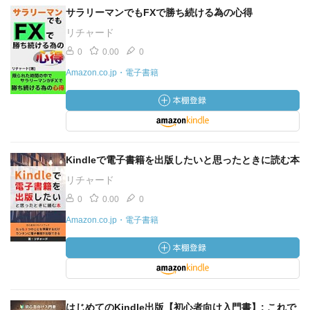
サラリーマンでもFXで勝ち続ける為の心得
リチャード
0
0.00
0
Amazon.co.jp・電子書籍
Kindleで電子書籍を出版したいと思ったときに読む本
リチャード
0
0.00
0
Amazon.co.jp・電子書籍
はじめてのKindle出版【初心者向け入門書】: これで