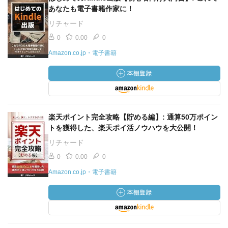
あなたも電子書籍作家に！
リチャード
0
0.00
0
Amazon.co.jp・電子書籍
楽天ポイント完全攻略【貯める編】: 通算50万ポイン
トを獲得した、楽天ポイ活ノウハウを大公開！
リチャード
0
0.00
0
Amazon.co.jp・電子書籍