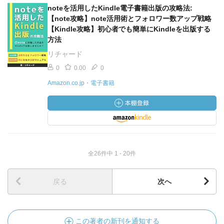
noteを活用したKindle電子書籍出版の攻略法:
【note攻略】note活用術とフォロワー数アップ戦略
【Kindle攻略】初心者でも簡単にKindleを出版する
方法
リチャード
0
0.00
0
Amazon.co.jp・電子書籍
全26件中 1 - 20件
戻る
次へ
この著者の新刊を通知する