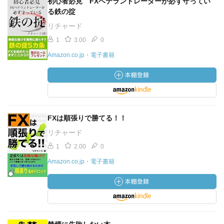
初心者必見 FXベテラントレーダーが必ず守ってい
る鉄の掟
リチャード
1
3.00
0
Amazon.co.jp・電子書籍
FXは順張りで勝てる！！
リチャード
1
2.00
0
Amazon.co.jp・電子書籍