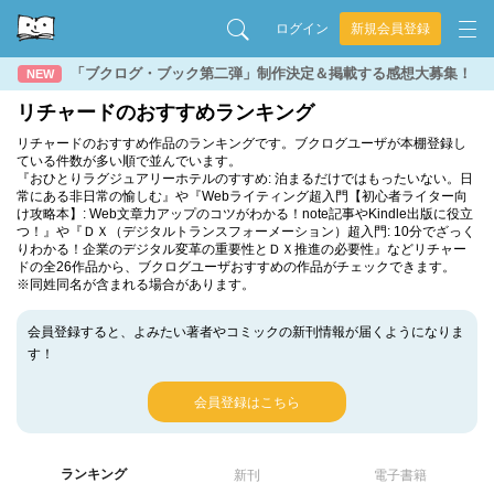
ログイン
新規会員登録
「ブクログ・ブック第二弾」制作決定＆掲載する感想大募集！
NEW
リチャードのおすすめランキング
リチャードのおすすめ作品のランキングです。ブクログユーザが本棚登録し
ている件数が多い順で並んでいます。
『おひとりラグジュアリーホテルのすすめ: 泊まるだけではもったいない。日
常にある非日常の愉しむ』や『Webライティング超入門【初心者ライター向
け攻略本】: Web文章力アップのコツがわかる！note記事やKindle出版に役立
つ！』や『ＤＸ（デジタルトランスフォーメーション）超入門: 10分でざっく
りわかる！企業のデジタル変革の重要性とＤＸ推進の必要性』などリチャー
ドの全26作品から、ブクログユーザおすすめの作品がチェックできます。
※同姓同名が含まれる場合があります。
会員登録すると、よみたい著者やコミックの新刊情報が届くようになりま
す！
会員登録はこちら
ランキング
新刊
電子書籍