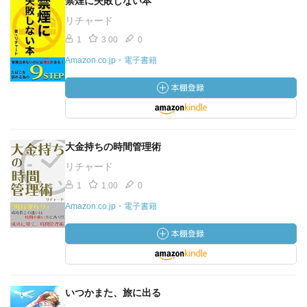
禁煙に失敗しない本
リチャード
1
3.00
0
Amazon.co.jp・電子書籍
大金持ちの時間管理術
リチャード
1
1.00
0
Amazon.co.jp・電子書籍
いつかまた、旅に出る