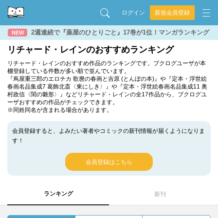
ログイン
新規会員登録
2週連続で『薬屋のひとりごと』17巻が1位！マンガランキング
NEW
リチャード・レインのおすすめランキング
リチャード・レインのおすすめ作品のランキングです。ブクログユーザが本
棚登録している件数が多い順で並んでいます。
『蔦屋重三郎のエロチカ 歌麿の春画と吉原 (とんぼの本)』や『定本・浮世絵
春画名品集成7 葛飾北斎〈東にしき〉』や『定本・浮世絵春画名品集成11 奥
村政信〈閨の雛形〉』などリチャード・レインの全17作品から、ブクログユ
ーザおすすめの作品がチェックできます。
※同姓同名が含まれる場合があります。
会員登録すると、よみたい著者やコミックの新刊情報が届くようになりま
す！
会員登録はこちら
ランキング
新刊