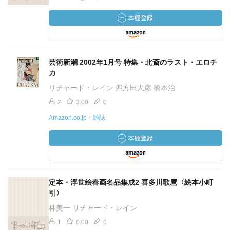
芸術新潮 2002年1月号 特集・北斎のラスト・エロチ
カ
リチャード・レイン 四方田犬彦 橋本治
2
3.00
0
Amazon.co.jp・雑誌
定本・浮世絵春画名品集成2 喜多川歌麿〈絵本小町
引〉
林美一 リチャード・レイン
1
0.00
0