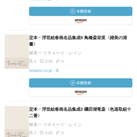
定本・浮世絵春画名品集成9 鳥橋斎栄里〈婦美の清
書〉
林美一 リチャード・レイン
2
0.00
0
Amazon.co.jp・本
定本・浮世絵春画名品集成3 磯田湖竜斎〈色道取組十
二番〉
林美一 リチャード・レイン
2
0.00
0