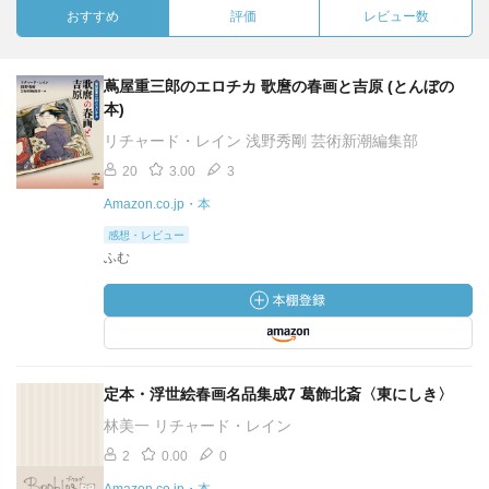
おすすめ
評価
レビュー数
蔦屋重三郎のエロチカ 歌麿の春画と吉原 (とんぼの
本)
リチャード・レイン 浅野秀剛 芸術新潮編集部
20
3.00
3
Amazon.co.jp・本
感想・レビュー
ふむ
定本・浮世絵春画名品集成7 葛飾北斎〈東にしき〉
林美一 リチャード・レイン
2
0.00
0