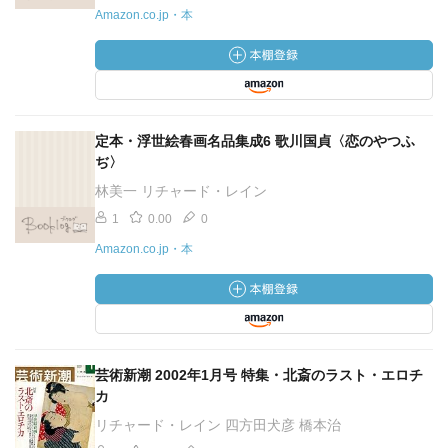
Amazon.co.jp・本
定本・浮世絵春画名品集成6 歌川国貞〈恋のやつふ
ぢ〉
林美一 リチャード・レイン
1
0.00
0
Amazon.co.jp・本
芸術新潮 2002年1月号 特集・北斎のラスト・エロチ
カ
リチャード・レイン 四方田犬彦 橋本治