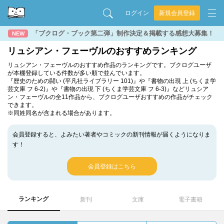
ログイン
新規会員登録
「ブクログ・ブック第二弾」制作決定＆掲載する感想大募集！
NEW
リュシアン・フェーヴルのおすすめランキング
リュシアン・フェーヴルのおすすめ作品のランキングです。ブクログユーザ
が本棚登録している件数が多い順で並んでいます。
『歴史のための闘い (平凡社ライブラリー 101)』や『書物の出現 上 (ちくま学
芸文庫 フ 6-2)』や『書物の出現 下 (ちくま学芸文庫 フ 6-3)』などリュシア
ン・フェーヴルの全11作品から、ブクログユーザおすすめの作品がチェック
できます。
※同姓同名が含まれる場合があります。
会員登録すると、よみたい著者やコミックの新刊情報が届くようになりま
す！
会員登録はこちら
ランキング
新刊
文庫
電子書籍