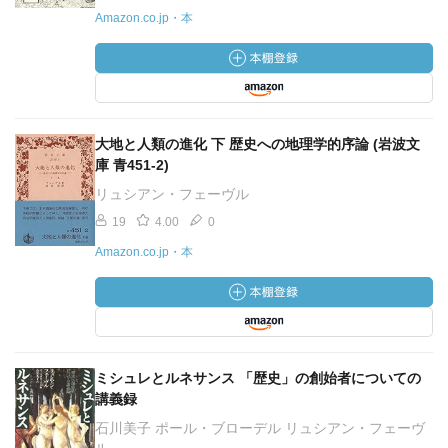
Amazon.co.jp・本
大地と人類の進化 下 歴史への地理学的序論 (岩波文
庫 青451-2)
リュシアン・フェーヴル
19
4.00
0
Amazon.co.jp・本
ミシュレとルネサンス 「歴史」の創始者についての
講義録
石川美子 ポール・ブローデル リュシアン・フェーヴ