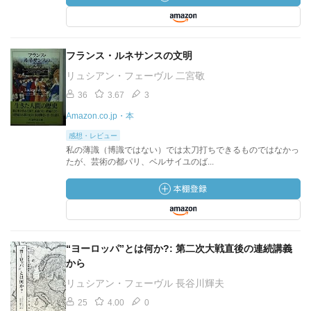
フランス・ルネサンスの文明
リュシアン・フェーヴル 二宮敬
36
3.67
3
Amazon.co.jp・本
感想・レビュー
私の薄識（博識ではない）では太刀打ちできるものではなかっ
たが、芸術の都パリ、ベルサイユのば...
“ヨーロッパ”とは何か?: 第二次大戦直後の連続講義
から
リュシアン・フェーヴル 長谷川輝夫
25
4.00
0