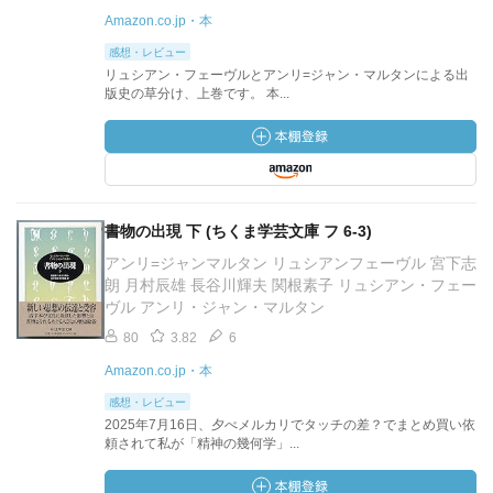
Amazon.co.jp・本
感想・レビュー
リュシアン・フェーヴルとアンリ=ジャン・マルタンによる出
版史の草分け、上巻です。 本...
書物の出現 下 (ちくま学芸文庫 フ 6-3)
アンリ=ジャンマルタン リュシアンフェーヴル 宮下志
朗 月村辰雄 長谷川輝夫 関根素子 リュシアン・フェー
ヴル アンリ・ジャン・マルタン
80
3.82
6
Amazon.co.jp・本
感想・レビュー
2025年7月16日、夕べメルカリでタッチの差？でまとめ買い依
頼されて私が「精神の幾何学」...