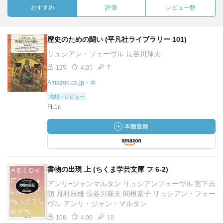
おすすめ
評価
レビュー数
歴史のための闘い (平凡社ライブラリー 101)
リュシアン・フェーヴル 長谷川輝夫
125
4.05
7
Amazon.co.jp・本
感想・レビュー
FL1c
書物の出現 上 (ちくま学芸文庫 フ 6-2)
アンリ=ジャンマルタン リュシアンフェーヴル 宮下志
朗 月村辰雄 長谷川輝夫 関根素子 リュシアン・フェー
ヴル アンリ・ジャン・マルタン
106
4.00
10