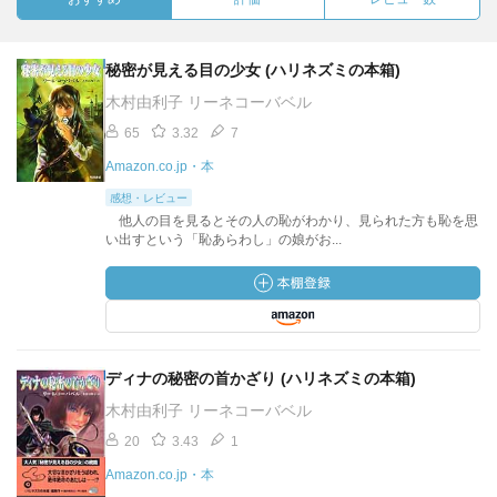
秘密が見える目の少女 (ハリネズミの本箱)
木村由利子 リーネコーバベル
65
3.32
7
Amazon.co.jp・本
感想・レビュー
他人の目を見るとその人の恥がわかり、見られた方も恥を思
い出すという「恥あらわし」の娘がお...
ディナの秘密の首かざり (ハリネズミの本箱)
木村由利子 リーネコーバベル
20
3.43
1
Amazon.co.jp・本