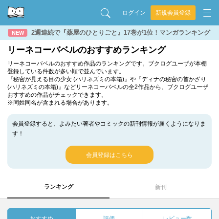
ログイン
新規会員登録
2週連続で『薬屋のひとりごと』17巻が1位！マンガランキング
NEW
リーネコーバベルのおすすめランキング
リーネコーバベルのおすすめ作品のランキングです。ブクログユーザが本棚
登録している件数が多い順で並んでいます。
『秘密が見える目の少女 (ハリネズミの本箱)』や『ディナの秘密の首かざり
(ハリネズミの本箱)』などリーネコーバベルの全2作品から、ブクログユーザ
おすすめの作品がチェックできます。
※同姓同名が含まれる場合があります。
会員登録すると、よみたい著者やコミックの新刊情報が届くようになりま
す！
会員登録はこちら
ランキング
新刊
おすすめ
評価
レビュー数