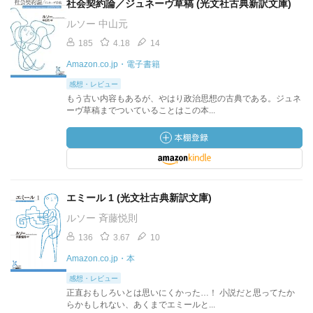
社会契約論／ジュネーヴ草稿 (光文社古典新訳文庫)
ルソー 中山元
185
4.18
14
Amazon.co.jp・電子書籍
感想・レビュー
もう古い内容もあるが、やはり政治思想の古典である。ジュネ
ーヴ草稿までついていることはこの本...
エミール 1 (光文社古典新訳文庫)
ルソー 斉藤悦則
136
3.67
10
Amazon.co.jp・本
感想・レビュー
正直おもしろいとは思いにくかった…！ 小説だと思ってたか
らかもしれない、あくまでエミールと...