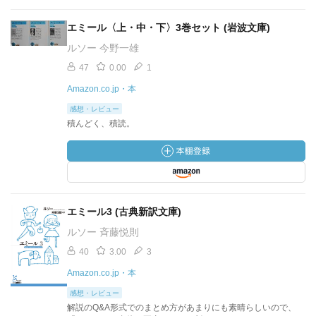
エミール〈上・中・下〉3巻セット (岩波文庫)
ルソー 今野一雄
47
0.00
1
Amazon.co.jp・本
感想・レビュー
積んどく、積読。
エミール3 (古典新訳文庫)
ルソー 斉藤悦則
40
3.00
3
Amazon.co.jp・本
感想・レビュー
解説のQ&A形式でのまとめ方があまりにも素晴らしいので、