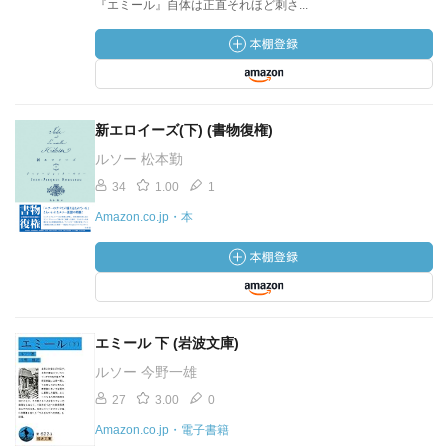
『エミール』自体は正直それほど刺さ...
新エロイーズ(下) (書物復権)
ルソー 松本勤
34
1.00
1
Amazon.co.jp・本
エミール 下 (岩波文庫)
ルソー 今野一雄
27
3.00
0
Amazon.co.jp・電子書籍