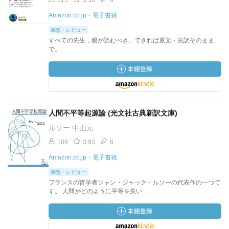
115
3.30
6
Amazon.co.jp・電子書籍
感想・レビュー
すべての先生，親が読むべき。できれば原文・完訳そのまま
で。
人間不平等起源論 (光文社古典新訳文庫)
ルソー 中山元
108
3.93
8
Amazon.co.jp・電子書籍
感想・レビュー
フランスの哲学者ジャン・ジャック・ルソーの代表作の一つで
す。 人間がどのように平等を失い...