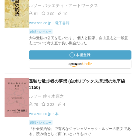
ルソー バラエティ・アートワークス
81
3.00
10
Amazon.co.jp・電子書籍
感想・レビュー
大学受験の公民を思い出す。 個人と国家。自由意志と一般意
志について考え直す良い機会だった...
孤独な散歩者の夢想 (白水Uブックス/思想の地平線
1150)
ルソー 佐々木康之
79
3.33
4
Amazon.co.jp・本
感想・レビュー
『社会契約論』で有名なジャン＝ジャック・ルソーの散文であ
る。読み物として面白いというもので...