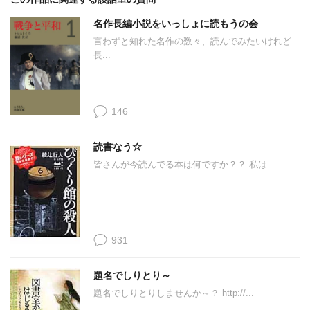
名作長編小説をいっしょに読もうの会
言わずと知れた名作の数々、読んでみたいけれど
長...
146
読書なう☆
皆さんが今読んでる本は何ですか？？ 私は...
931
題名でしりとり～
題名でしりとりしませんか～？ http://...