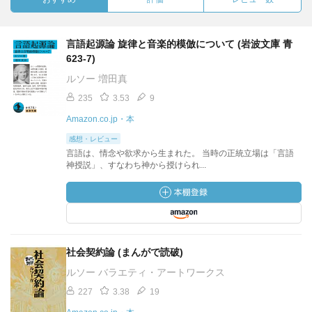
言語起源論 旋律と音楽的模倣について (岩波文庫 青
623-7)
ルソー 増田真
235
3.53
9
Amazon.co.jp・本
感想・レビュー
言語は、情念や欲求から生まれた。 当時の正統立場は「言語
神授説」、すなわち神から授けられ...
社会契約論 (まんがで読破)
ルソー バラエティ・アートワークス
227
3.38
19