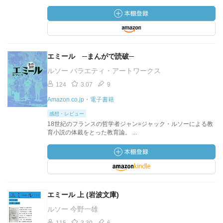
エミール ─まんがで読破─
ルソー バラエティ・アートワークス
124
3.07
9
Amazon.co.jp・電子書籍
感想・レビュー
18世紀のフランスの哲学者ジャン=ジャック・ルソーによる教
育小説の体裁をとった教育論。 ...
エミール 上 (岩波文庫)
ルソー 今野一雄