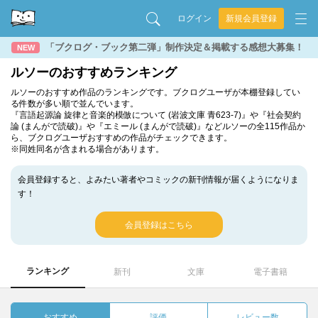
ログイン
新規会員登録
「ブクログ・ブック第二弾」制作決定＆掲載する感想大募集！
NEW
ルソーのおすすめランキング
ルソーのおすすめ作品のランキングです。ブクログユーザが本棚登録してい
る件数が多い順で並んでいます。
『言語起源論 旋律と音楽的模倣について (岩波文庫 青623-7)』や『社会契約
論 (まんがで読破)』や『エミール (まんがで読破)』などルソーの全115作品か
ら、ブクログユーザおすすめの作品がチェックできます。
※同姓同名が含まれる場合があります。
会員登録すると、よみたい著者やコミックの新刊情報が届くようになりま
す！
会員登録はこちら
ランキング
新刊
文庫
電子書籍
おすすめ
評価
レビュー数