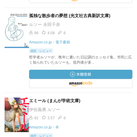
孤独な散歩者の夢想 (光文社古典新訳文庫)
ルソー 永田千奈
96
4.08
6
Amazon.co.jp・電子書籍
感想・レビュー
哲学者ルソーが、晩年に書いた日記調のエッセイ集。市民に広
く知られていたルソーも、批判者が多...
エミール (まんが学術文庫)
伊佐義勇 ルソー
92
3.57
6
Amazon.co.jp・本
感想・レビュー