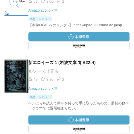
52
3.00
2
Amazon.co.jp・本
感想・レビュー
【本学OPACへのリンク☟】 https://opac123.tsuda.ac.jp/op...
新エロイーズ 1 (岩波文庫 青 622-4)
ルソー 安士正夫
47
3.80
2
Amazon.co.jp・本
感想・レビュー
ベルばらを読んで興味を持って手に取ったものの、最初の数ペ
ージですでに退屈極まりない。