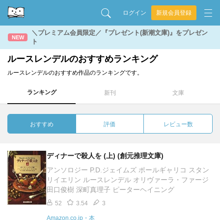
ログイン
新規会員登録
＼プレミアム会員限定／『プレゼント(新潮文庫)』をプレゼン
NEW
ト
ルースレンデルのおすすめランキング
ルースレンデルのおすすめ作品のランキングです。
ランキング
新刊
文庫
おすすめ
評価
レビュー数
ディナーで殺人を (上) (創元推理文庫)
アンソロジー P.D.ジェイムズ ポールギャリコ スタン
リイエリン ルースレンデル オリヴァーラ・ファージ
田口俊樹 深町真理子 ピーターヘイニング
52
3.54
3
Amazon.co.jp・本