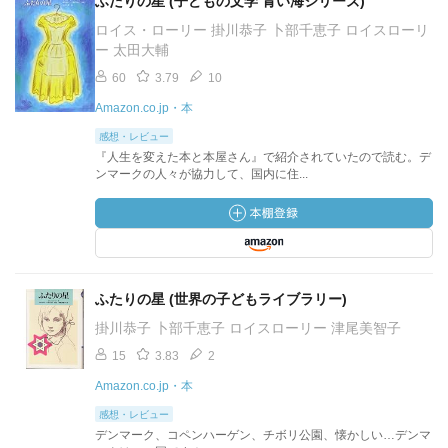
ふたりの星 (子どもの文学 青い海シリーズ)
ロイス・ローリー 掛川恭子 卜部千恵子 ロイスローリ
ー 太田大輔
60
3.79
10
Amazon.co.jp・本
感想・レビュー
『人生を変えた本と本屋さん』で紹介されていたので読む。デ
ンマークの人々が協力して、国内に住...
ふたりの星 (世界の子どもライブラリー)
掛川恭子 卜部千恵子 ロイスローリー 津尾美智子
15
3.83
2
Amazon.co.jp・本
感想・レビュー
デンマーク、コペンハーゲン、チボリ公園、懐かしい…デンマ