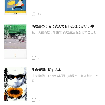
17
高校生のうちに読んでおいたほうがいい本
私は現在高校３年生で 高校生活もあとすこしと...
25
生命倫理に関する本
生命倫理にまつわる問題（尊厳死、脳死判定、ク
ロ...
5