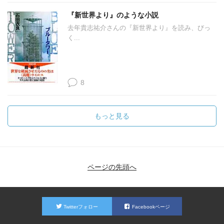
『新世界より』のような小説
去年貴志祐介さんの『新世界より』を読み、びっ
く...
8
もっと見る
ページの先頭へ
Twitterフォロー
Facebookページ