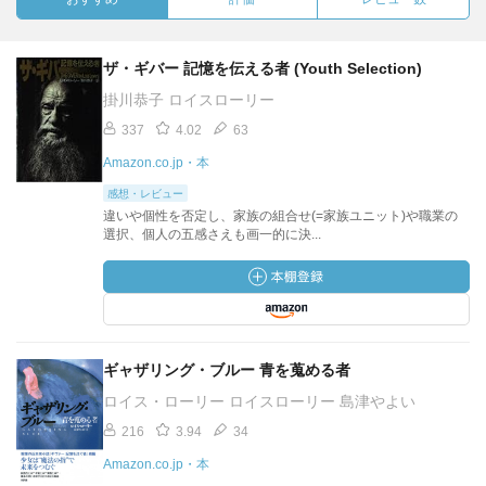
ザ・ギバー 記憶を伝える者 (Youth Selection)
掛川恭子 ロイスローリー
337
4.02
63
Amazon.co.jp・本
感想・レビュー
違いや個性を否定し、家族の組合せ(=家族ユニット)や職業の
選択、個人の五感さえも画一的に決...
ギャザリング・ブルー 青を蒐める者
ロイス・ローリー ロイスローリー 島津やよい
216
3.94
34
Amazon.co.jp・本