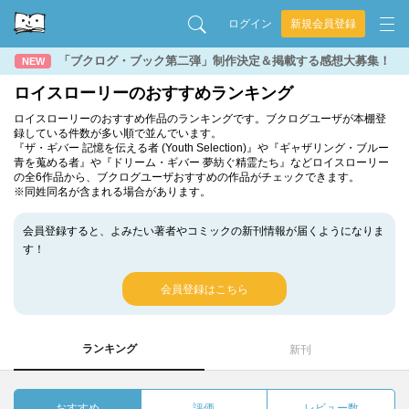
ログイン
新規会員登録
「ブクログ・ブック第二弾」制作決定＆掲載する感想大募集！
NEW
ロイスローリーのおすすめランキング
ロイスローリーのおすすめ作品のランキングです。ブクログユーザが本棚登
録している件数が多い順で並んでいます。
『ザ・ギバー 記憶を伝える者 (Youth Selection)』や『ギャザリング・ブルー
青を蒐める者』や『ドリーム・ギバー 夢紡ぐ精霊たち』などロイスローリー
の全6作品から、ブクログユーザおすすめの作品がチェックできます。
※同姓同名が含まれる場合があります。
会員登録すると、よみたい著者やコミックの新刊情報が届くようになりま
す！
会員登録はこちら
ランキング
新刊
おすすめ
評価
レビュー数