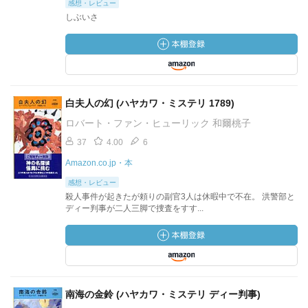
感想・レビュー
しぶいさ
白夫人の幻 (ハヤカワ・ミステリ 1789)
ロバート・ファン・ヒューリック 和爾桃子
37
4.00
6
Amazon.co.jp・本
感想・レビュー
殺人事件が起きたが頼りの副官3人は休暇中で不在。 洪警部と
ディー判事が二人三脚で捜査をすす...
南海の金鈴 (ハヤカワ・ミステリ ディー判事)