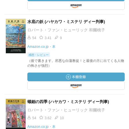
水底の妖 (ハヤカワ・ミステリ ディー判事)
ロバート・ファン・ヒューリック 和爾桃子
54
3.41
9
Amazon.co.jp・本
感想・レビュー
（後で書きます。邪悪な白蓮教徒！と最後の方に出てくる人物
の怖さが強烈）
螺鈿の四季 (ハヤカワ・ミステリ ディー判事)
ロバート・ファン・ヒューリック 和爾桃子
54
3.62
10
Amazon.co.jp・本