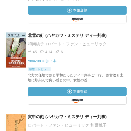
北雪の釘 (ハヤカワ・ミステリ ディー判事)
和爾桃子 ロバート・ファン・ヒューリック
45
4.14
6
Amazon.co.jp・本
感想・レビュー
北方の任地で割と平和だったディー判事ご一行。 副官達も土
地に馴染んで良い感じの中、女性の首...
寅申の刻 (ハヤカワ・ミステリ ディー判事)
ロバート・ファン・ヒューリック 和爾桃子