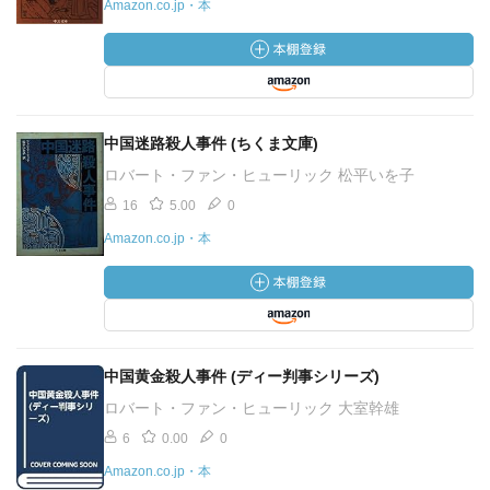
Amazon.co.jp・本
中国迷路殺人事件 (ちくま文庫)
ロバート・ファン・ヒューリック 松平いを子
16
5.00
0
Amazon.co.jp・本
中国黄金殺人事件 (ディー判事シリーズ)
ロバート・ファン・ヒューリック 大室幹雄
6
0.00
0
Amazon.co.jp・本