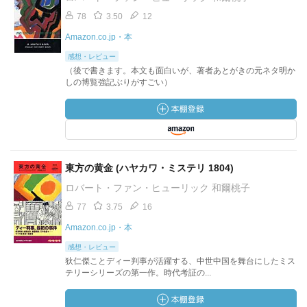
78
3.50
12
Amazon.co.jp・本
感想・レビュー
（後で書きます。本文も面白いが、著者あとがきの元ネタ明か
しの博覧強記ぶりがすごい）
東方の黄金 (ハヤカワ・ミステリ 1804)
ロバート・ファン・ヒューリック 和爾桃子
77
3.75
16
Amazon.co.jp・本
感想・レビュー
狄仁傑ことディー判事が活躍する、中世中国を舞台にしたミス
テリーシリーズの第一作。時代考証の...