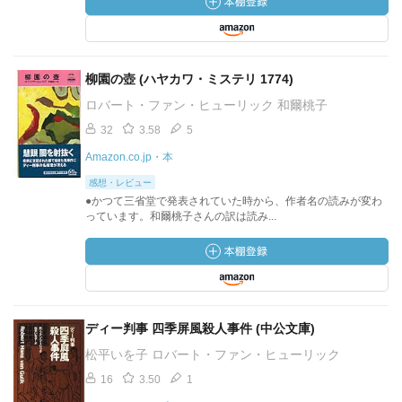
柳園の壺 (ハヤカワ・ミステリ 1774)
ロバート・ファン・ヒューリック 和爾桃子
32
3.58
5
Amazon.co.jp・本
感想・レビュー
●かつて三省堂で発表されていた時から、作者名の読みが変わ
っています。和爾桃子さんの訳は読み...
ディー判事 四季屏風殺人事件 (中公文庫)
松平いを子 ロバート・ファン・ヒューリック
16
3.50
1