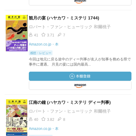
観月の宴 (ハヤカワ・ミステリ 1744)
ロバート・ファン・ヒューリック 和爾桃子
41
3.71
7
Amazon.co.jp・本
感想・レビュー
今回は地元に戻る途中のディー判事が友人が知事を務める県で
事件に遭遇。 月見の宴には国内最高...
江南の鐘 (ハヤカワ・ミステリ ディー判事)
ロバート・ファン・ヒューリック 和爾桃子
40
3.82
8
Amazon.co.jp・本