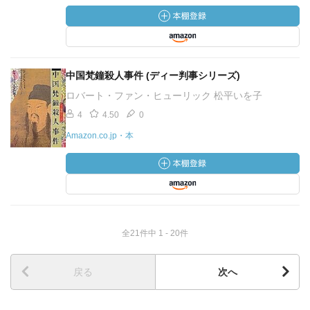
中国梵鐘殺人事件 (ディー判事シリーズ)
ロバート・ファン・ヒューリック 松平いを子
4
4.50
0
Amazon.co.jp・本
全21件中 1 - 20件
戻る
次へ