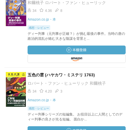
和爾桃子 ロバート・ファン・ヒューリック
34
4.36
8
Amazon.co.jp・本
感想・レビュー
ディー判事（元判事が正確？）が挑む最後の事件。当時の唐の
政治的混乱が絡む大きな陰謀を背景と...
五色の雲 (ハヤカワ・ミステリ 1763)
ロバート・ファン・ヒューリック 和爾桃子
34
4.20
3
Amazon.co.jp・本
感想・レビュー
ディー判事シリーズの短編集。 お役目以上に人間としてのデ
ィー判事の良さが光る短編。 面白か...