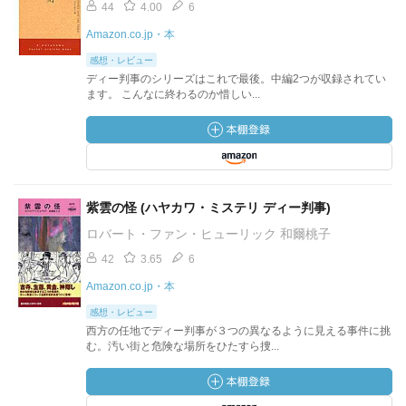
44
4.00
6
Amazon.co.jp・本
感想・レビュー
ディー判事のシリーズはこれで最後。中編2つが収録されてい
ます。 こんなに終わるのか惜しい...
紫雲の怪 (ハヤカワ・ミステリ ディー判事)
ロバート・ファン・ヒューリック 和爾桃子
42
3.65
6
Amazon.co.jp・本
感想・レビュー
西方の任地でディー判事が３つの異なるように見える事件に挑
む。汚い街と危険な場所をひたすら捜...