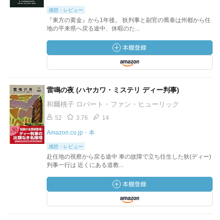
感想・レビュー
『東方の黄金』から1年後。 狄判事と副官の喬泰は州都から任
地の平来県へ戻る途中、休暇のた...
雷鳴の夜 (ハヤカワ・ミステリ ディー判事)
和爾桃子 ロバート・ファン・ヒューリック
52
3.76
14
Amazon.co.jp・本
感想・レビュー
赴任地の視察から戻る途中 車の故障で立ち往生した狄(ディー)
判事一行は 近くにある道教...