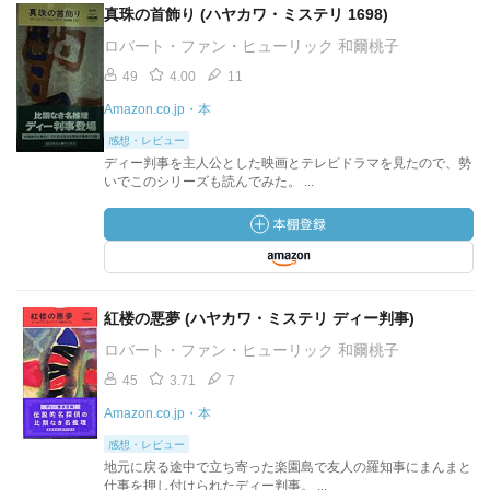
真珠の首飾り (ハヤカワ・ミステリ 1698)
ロバート・ファン・ヒューリック 和爾桃子
49
4.00
11
Amazon.co.jp・本
感想・レビュー
ディー判事を主人公とした映画とテレビドラマを見たので、勢
いでこのシリーズも読んでみた。 ...
紅楼の悪夢 (ハヤカワ・ミステリ ディー判事)
ロバート・ファン・ヒューリック 和爾桃子
45
3.71
7
Amazon.co.jp・本
感想・レビュー
地元に戻る途中で立ち寄った楽園島で友人の羅知事にまんまと
仕事を押し付けられたディー判事。 ...