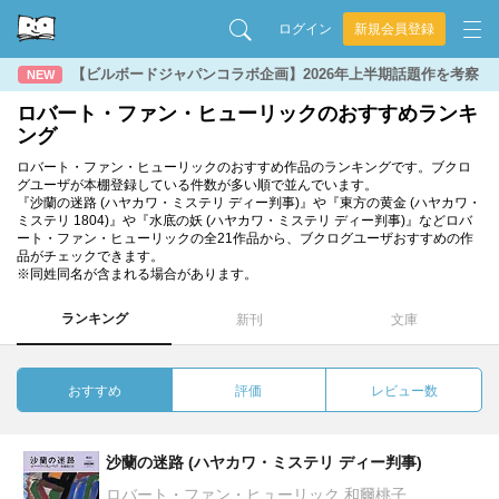
ログイン
新規会員登録
【ビルボードジャパンコラボ企画】2026年上半期話題作を考察
NEW
ロバート・ファン・ヒューリックのおすすめランキ
ング
ロバート・ファン・ヒューリックのおすすめ作品のランキングです。ブクロ
グユーザが本棚登録している件数が多い順で並んでいます。
『沙蘭の迷路 (ハヤカワ・ミステリ ディー判事)』や『東方の黄金 (ハヤカワ・
ミステリ 1804)』や『水底の妖 (ハヤカワ・ミステリ ディー判事)』などロバ
ート・ファン・ヒューリックの全21作品から、ブクログユーザおすすめの作
品がチェックできます。
※同姓同名が含まれる場合があります。
ランキング
新刊
文庫
おすすめ
評価
レビュー数
沙蘭の迷路 (ハヤカワ・ミステリ ディー判事)
ロバート・ファン・ヒューリック 和爾桃子