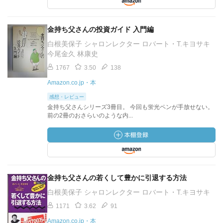
金持ち父さんの投資ガイド 入門編
白根美保子 シャロンレクター ロバート・T.キヨサキ
今尾金久 林康史
1767
3.50
138
Amazon.co.jp・本
感想・レビュー
金持ち父さんシリーズ3冊目。 今回も蛍光ペンが手放せない。
前の2冊のおさらいのような内...
金持ち父さんの若くして豊かに引退する方法
白根美保子 シャロンレクター ロバート・T.キヨサキ
1171
3.62
91
Amazon.co.jp・本