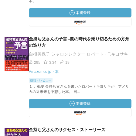
本。
金持ち父さんの予言 -嵐の時代を乗り切るための方舟
の造り方
白根美保子 シャロンレクター ロバート・T.キヨサキ
295
3.34
19
Amazon.co.jp・本
感想・レビュー
１． 概要 金持ち父さんを書いたロバートキヨサキが、アメリ
カの近未来を予想した本。 日...
金持ち父さんのサクセス・ストーリーズ