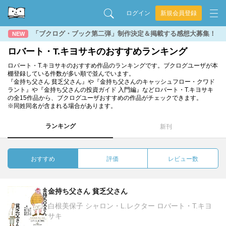
ログイン
新規会員登録
「ブクログ・ブック第二弾」制作決定＆掲載する感想大募集！
NEW
ロバート・T.キヨサキのおすすめランキング
ロバート・T.キヨサキのおすすめ作品のランキングです。ブクログユーザが本
棚登録している件数が多い順で並んでいます。
『金持ち父さん 貧乏父さん』や『金持ち父さんのキャッシュフロー・クワド
ラント』や『金持ち父さんの投資ガイド 入門編』などロバート・T.キヨサキ
の全15作品から、ブクログユーザおすすめの作品がチェックできます。
※同姓同名が含まれる場合があります。
ランキング
新刊
おすすめ
評価
レビュー数
金持ち父さん 貧乏父さん
白根美保子 シャロン・L.レクター ロバート・T.キヨ
サキ