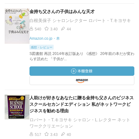
金持ち父さんの子供はみんな天才
白根美保子 シャロンレクター ロバート・T.キヨサキ
540
3.40
44
Amazon.co.jp・本
感想・レビュー
S図書館 再読 2014年改訂版あり 《感想》 20年前の本だが変わ
らす読めた 「子供が...
人助けが好きなあなたに贈る金持ち父さんのビジネス
スクールセカンドエディション 私がネットワークビ
ジネスを勧める理由
ロバート・T.キヨサキ シャロン・L.レクター ネット
ワーククリエーション
517
3.43
40