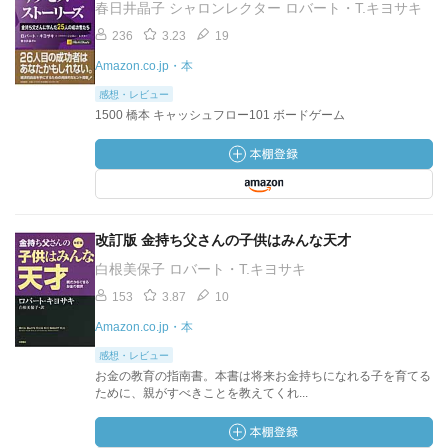
春日井晶子 シャロンレクター ロバート・T.キヨサキ
236
3.23
19
Amazon.co.jp・本
感想・レビュー
1500 橋本 キャッシュフロー101 ボードゲーム
改訂版 金持ち父さんの子供はみんな天才
白根美保子 ロバート・T.キヨサキ
153
3.87
10
Amazon.co.jp・本
感想・レビュー
お金の教育の指南書。本書は将来お金持ちになれる子を育てる
ために、親がすべきことを教えてくれ...