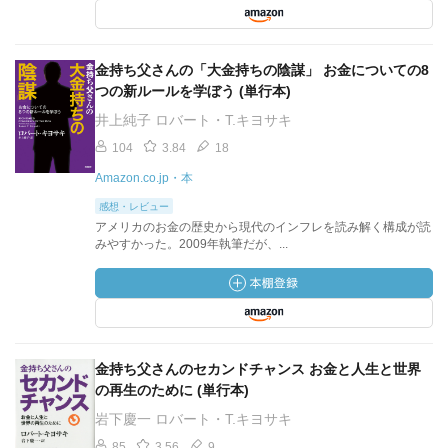
金持ち父さんの「大金持ちの陰謀」 お金についての8
つの新ルールを学ぼう (単行本)
井上純子 ロバート・T.キヨサキ
104
3.84
18
Amazon.co.jp・本
感想・レビュー
アメリカのお金の歴史から現代のインフレを読み解く構成が読
みやすかった。2009年執筆だが、...
金持ち父さんのセカンドチャンス お金と人生と世界
の再生のために (単行本)
岩下慶一 ロバート・T.キヨサキ
85
3.56
9