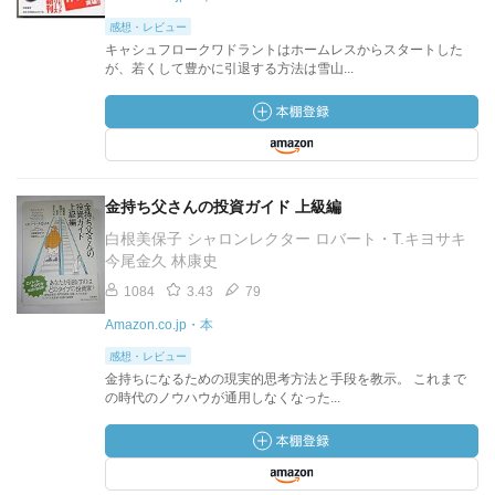
感想・レビュー
キャシュフロークワドラントはホームレスからスタートした
が、若くして豊かに引退する方法は雪山...
金持ち父さんの投資ガイド 上級編
白根美保子 シャロンレクター ロバート・T.キヨサキ
今尾金久 林康史
1084
3.43
79
Amazon.co.jp・本
感想・レビュー
金持ちになるための現実的思考方法と手段を教示。 これまで
の時代のノウハウが通用しなくなった...