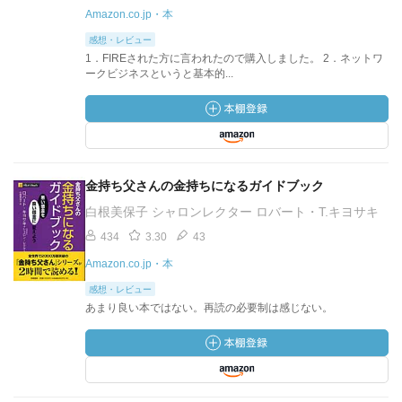
Amazon.co.jp・本
感想・レビュー
1．FIREされた方に言われたので購入しました。 2．ネットワ
ークビジネスというと基本的...
金持ち父さんの金持ちになるガイドブック
白根美保子 シャロンレクター ロバート・T.キヨサキ
434
3.30
43
Amazon.co.jp・本
感想・レビュー
あまり良い本ではない。再読の必要制は感じない。