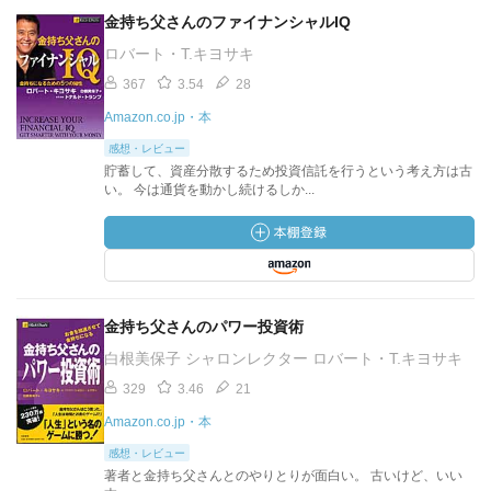
金持ち父さんのファイナンシャルIQ
ロバート・T.キヨサキ
367
3.54
28
Amazon.co.jp・本
感想・レビュー
貯蓄して、資産分散するため投資信託を行うという考え方は古
い。 今は通貨を動かし続けるしか...
金持ち父さんのパワー投資術
白根美保子 シャロンレクター ロバート・T.キヨサキ
329
3.46
21
Amazon.co.jp・本
感想・レビュー
著者と金持ち父さんとのやりとりが面白い。 古いけど、いい