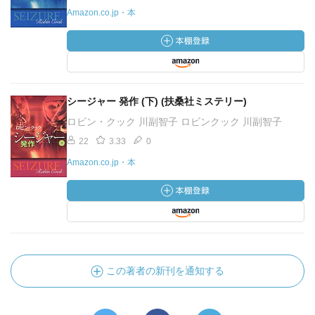
Amazon.co.jp・本
シージャー 発作 (下) (扶桑社ミステリー)
ロビン・クック 川副智子 ロビンクック 川副智子
22
3.33
0
Amazon.co.jp・本
この著者の新刊を通知する