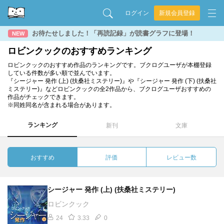
ログイン
新規会員登録
お待たせしました！「再読記録」が読書グラフに登場！
NEW
ロビンクックのおすすめランキング
ロビンクックのおすすめ作品のランキングです。ブクログユーザが本棚登録
している件数が多い順で並んでいます。
『シージャー 発作 (上) (扶桑社ミステリー)』や『シージャー 発作 (下) (扶桑社
ミステリー)』などロビンクックの全2作品から、ブクログユーザおすすめの
作品がチェックできます。
※同姓同名が含まれる場合があります。
ランキング
新刊
文庫
おすすめ
評価
レビュー数
シージャー 発作 (上) (扶桑社ミステリー)
ロビンクック
24
3.33
0