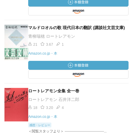
マルドロオルの歌 現代日本の翻訳 (講談社文芸文庫)
青柳瑞穂 ロートレアモン
21
3.67
1
Amazon.co.jp・本
ロートレアモン全集 全一巻
ロートレアモン 石井洋二郎
18
3.20
4
Amazon.co.jp・本
感想・レビュー
＜閲覧スタッフより＞ ---------------------------------...