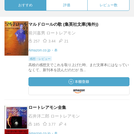
おすすめ
評価
レビュー数
マルドロールの歌 (集英社文庫(海外))
前川嘉男 ロートレアモン
257
3.44
21
Amazon.co.jp・本
感想・レビュー
高校の感想文でこれを取り上げた時、まだ文庫本にはなってい
なくて、新刊本を読んだのだが 当...
ロートレアモン全集
石井洋二郎 ロートレアモン
185
3.77
4
Amazon.co.jp・本