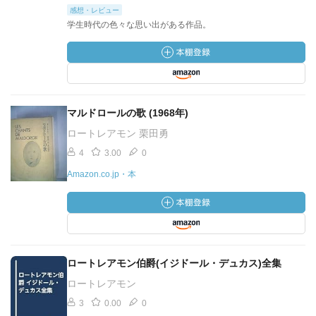
感想・レビュー
学生時代の色々な思い出がある作品。
マルドロールの歌 (1968年)
ロートレアモン 栗田勇
4
3.00
0
Amazon.co.jp・本
ロートレアモン伯爵(イジドール・デュカス)全集
ロートレアモン
3
0.00
0