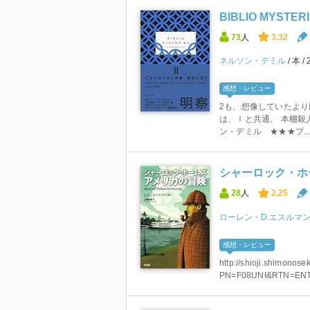
BIBLIO MYSTERIE
73
人
3.32
ネルソン・デミル
本
感想・レビュー
2も、想像していたより
は、Ⅰと共通。 本棚殺人事件
ン・デミル ★★★プ..
シャーロック・ホ
28
人
2.25
ローレン・D.エスルマ
感想・レビュー
http://shioji.shimonos
PN=F08UNI&RTN=ENT