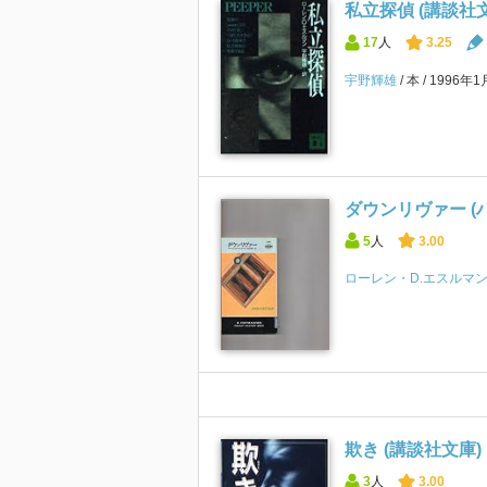
私立探偵 (講談社
17
人
3.25
宇野輝雄
本
1996年
ダウンリヴァー (ハ
5
人
3.00
ローレン・D.エスルマ
欺き (講談社文庫)
3
人
3.00