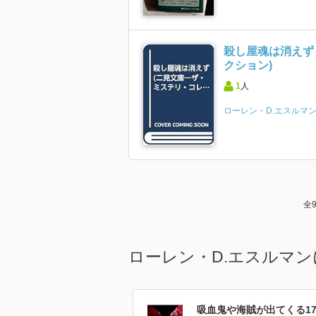
殺し屋魂は消えず
クション)
1
人
ローレン・D.エスルマ
全
ローレン・D.エスルマ
吸血鬼や海賊が出てくる17