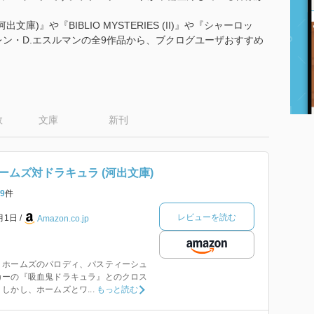
)』や『BIBLIO MYSTERIES (II)』や『シャーロッ
レン・D.エスルマンの全9作品から、ブクログユーザおすすめ
数
文庫
新刊
ームズ対ドラキュラ (河出文庫)
9
件
レビューを読む
1月1日
Amazon.co.jp
・ホームズのパロディ、パスティーシュ
カーの『吸血鬼ドラキュラ』とのクロス
しかし、ホームズとワ...
もっと読む