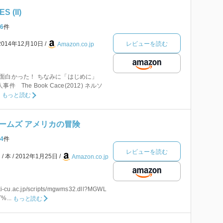
S (II)
6
件
レビューを読む
2014年12月10日
Amazon.co.jp
面白かった！ ちなみに「はじめに」
 The Book Cace(2012) ネルソ
.
もっと読む
ームズ アメリカの冒険
4
件
レビューを読む
ン
本
2012年1月25日
Amazon.co.jp
eki-cu.ac.jp/scripts/mgwms32.dll?MGWL
%...
もっと読む