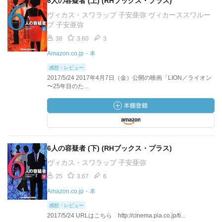
6人の容疑者 (上) (RHブックス・プラス)
ヴィカス・スワラップ 子安亜弥 ヴィカーススワルー
プ 子安亜弥
38
3.60
3
Amazon.co.jp・本
感想・レビュー
2017/5/24 2017年4月7日（金）公開の映画「LION／ライオン
〜25年目のた...
6人の容疑者 (下) (RHブックス・プラス)
ヴィカス・スワラップ 子安亜弥
25
3.67
6
Amazon.co.jp・本
感想・レビュー
2017/5/24 URLはこちら http://cinema.pia.co.jp/ti...