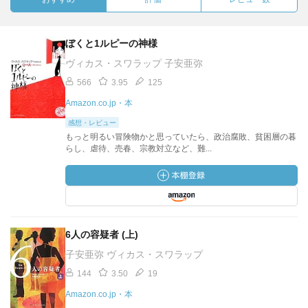
ぼくと1ルピーの神様
ヴィカス・スワラップ 子安亜弥
566
3.95
125
Amazon.co.jp・本
感想・レビュー
もっと明るい冒険物かと思っていたら、政治腐敗、貧困層の暮
らし、虐待、売春、宗教対立など、難...
6人の容疑者 (上)
子安亜弥 ヴィカス・スワラップ
144
3.50
19
Amazon.co.jp・本