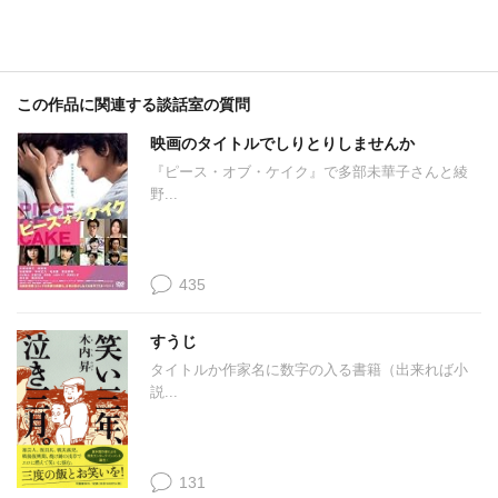
この作品に関連する談話室の質問
映画のタイトルでしりとりしませんか
『ピース・オブ・ケイク』で多部未華子さんと綾
野...
435
すうじ
タイトルか作家名に数字の入る書籍（出来れば小
説...
131