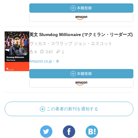
英文 Slumdog Millionaire (マクミラン・リーダーズ)
ヴィカス・スワラップ ジョン・エスコット
9
3.67
1
Amazon.co.jp・本
この著者の新刊を通知する