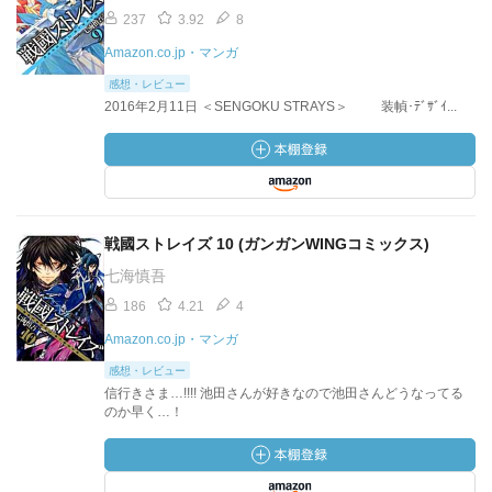
237
3.92
8
Amazon.co.jp・マンガ
感想・レビュー
2016年2月11日 ＜SENGOKU STRAYS＞ 装幀･ﾃﾞｻﾞｲ...
戦國ストレイズ 10 (ガンガンWINGコミックス)
七海慎吾
186
4.21
4
Amazon.co.jp・マンガ
感想・レビュー
信行きさま…!!!! 池田さんが好きなので池田さんどうなってる
のか早く…！