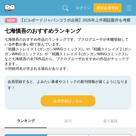
ログイン
新規会員登録
【ビルボードジャパンコラボ企画】2026年上半期話題作を考察
NEW
七海慎吾のおすすめランキング
七海慎吾のおすすめ作品のランキングです。ブクログユーザが本棚登録して
いる件数が多い順で並んでいます。
『戦國ストレイズ 1 (ガンガンWINGコミックス)』や『戦國ストレイズ 2 (ガン
ガンWINGコミックス)』や『戦國ストレイズ 3 (ガンガンWINGコミックス)』
など七海慎吾の全76作品から、ブクログユーザおすすめの作品がチェックで
きます。
※同姓同名が含まれる場合があります。
会員登録すると、よみたい著者やコミックの新刊情報が届くようになりま
す！
会員登録はこちら
ランキング
新刊
電子書籍