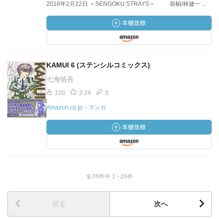
2016年2月22日 ＜SENGOKU STRAYS＞ 装幀/林健一 ...
KAMUI 6 (ステンシルコミックス)
七海慎吾
100
3.29
0
Amazon.co.jp・マンガ
全76件中 1 - 20件
戻る
次へ