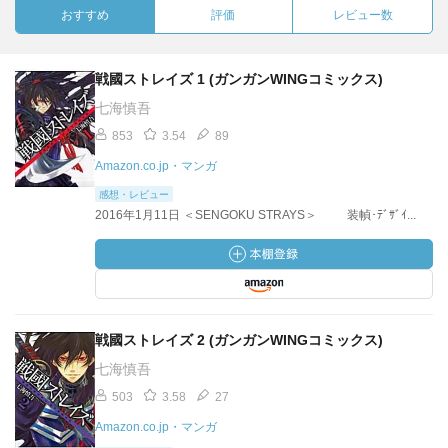
おすすめ
評価
レビュー数
戦國ストレイズ 1 (ガンガンWINGコミックス)
七海慎吾
853
3.54
89
Amazon.co.jp・マンガ
感想・レビュー
2016年1月11日 ＜SENGOKU STRAYS＞ 装幀･ﾃﾞｻﾞｲ...
戦國ストレイズ 2 (ガンガンWINGコミックス)
七海慎吾
503
3.58
27
Amazon.co.jp・マンガ