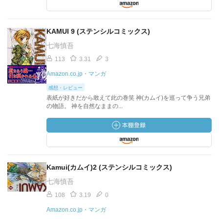
KAMUI 9 (ステンシルコミックス)
七海慎吾
113
3.31
3
Amazon.co.jp・マンガ
感想・レビュー
表紙が好きだから敢えて此の巻笑 神(カムイ)を巡って争う兄弟
の物語。 神を自然なままの...
Kamui(カムイ)2 (ステンシルコミックス)
七海慎吾
108
3.19
0
Amazon.co.jp・マンガ