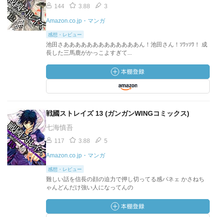
144
3.88
3
Amazon.co.jp・マンガ
感想・レビュー
池田さあああああああああああああん！池田さん！ｿﾜｯｿﾜ！ 成
長した三馬鹿がかっこよすぎて...
戦國ストレイズ 13 (ガンガンWINGコミックス)
七海慎吾
117
3.88
5
Amazon.co.jp・マンガ
感想・レビュー
難しい話を信長の顔の迫力で押し切ってる感パネェ かさねち
ゃんどんだけ強い人になってんの