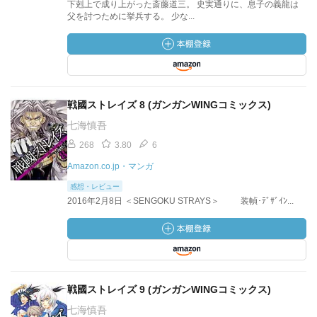
下剋上で成り上がった斎藤道三。 史実通りに、息子の義龍は
父を討つために挙兵する。 少な...
戦國ストレイズ 8 (ガンガンWINGコミックス)
七海慎吾
268
3.80
6
Amazon.co.jp・マンガ
感想・レビュー
2016年2月8日 ＜SENGOKU STRAYS＞ 装幀･ﾃﾞｻﾞｲﾝ...
戦國ストレイズ 9 (ガンガンWINGコミックス)
七海慎吾