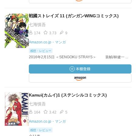
戦國ストレイズ 11 (ガンガンWINGコミックス)
七海慎吾
174
3.73
9
Amazon.co.jp・マンガ
感想・レビュー
2016年2月15日 ＜SENGOKU STRAYS＞ 装幀/林健一 ...
Kamui(カムイ)1 (ステンシルコミックス)
七海慎吾
164
3.42
5
Amazon.co.jp・マンガ
感想・レビュー