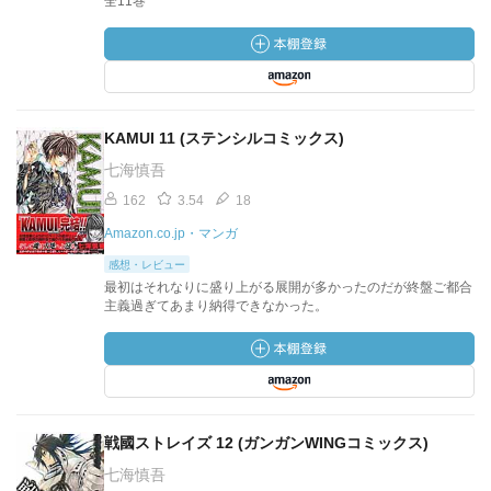
全11巻
KAMUI 11 (ステンシルコミックス)
七海慎吾
162
3.54
18
Amazon.co.jp・マンガ
感想・レビュー
最初はそれなりに盛り上がる展開が多かったのだが終盤ご都合
主義過ぎてあまり納得できなかった。
戦國ストレイズ 12 (ガンガンWINGコミックス)
七海慎吾