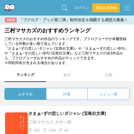
ログイン
新規会員登録
「ブクログ・ブック第二弾」制作決定＆掲載する感想大募集！
NEW
三村マサカズのおすすめランキング
三村マサカズのおすすめ作品のランキングです。ブクログユーザが本棚登録
している件数が多い順で並んでいます。
『さまぁ~ずの悲しいダジャレ (宝島社文庫)』や『さまぁーずの悲しい俳句』
や『さまぁ~ずの悲しい俳句 (宝島社文庫)』など三村マサカズの全3作品か
ら、ブクログユーザおすすめの作品がチェックできます。
※同姓同名が含まれる場合があります。
ランキング
新刊
文庫
おすすめ
評価
レビュー数
さまぁ~ずの悲しいダジャレ (宝島社文庫)
三村マサカズ 大竹一樹
293
3.89
46