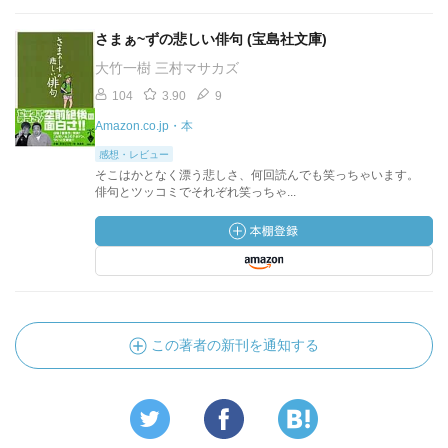
さまぁ~ずの悲しい俳句 (宝島社文庫)
大竹一樹 三村マサカズ
104
3.90
9
Amazon.co.jp・本
感想・レビュー
そこはかとなく漂う悲しさ、何回読んでも笑っちゃいます。
俳句とツッコミでそれぞれ笑っちゃ...
この著者の新刊を通知する