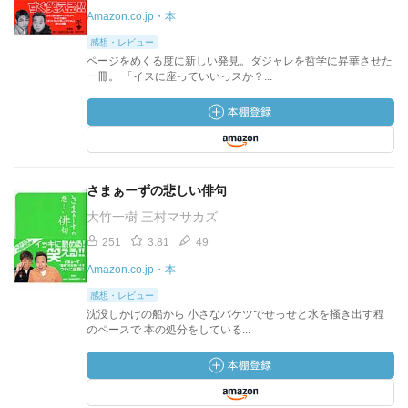
Amazon.co.jp・本
感想・レビュー
ページをめくる度に新しい発見。ダジャレを哲学に昇華させた
一冊。 「イスに座っていいっスか？...
さまぁーずの悲しい俳句
大竹一樹 三村マサカズ
251
3.81
49
Amazon.co.jp・本
感想・レビュー
沈没しかけの船から 小さなバケツでせっせと水を掻き出す程
のペースで 本の処分をしている...