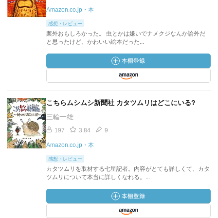
Amazon.co.jp・本
感想・レビュー
案外おもしろかった。 虫とかは嫌いでナメクジなんか論外だ
と思ったけど、かわいい絵本だった...
こちらムシムシ新聞社 カタツムリはどこにいる?
三輪一雄
197
3.84
9
Amazon.co.jp・本
感想・レビュー
カタツムリを取材する七星記者。内容がとても詳しくて、カタ
ツムリについて本当に詳しくなれる。...