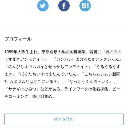
プロフィール
1959年大阪生まれ。東京造形大学絵画科卒業。著書に『石の中の
うずまきアンモナイト』、『ガンバレ!! まけるな!! ナメクジくん』
『のんびりオウムガイとせっかちアンモナイト』『ぐるぐるうず
まき』『ぼくたちいそはまたんていだん』『こちらムシムシ新聞
社 カタツムリはどこにいる？』、『なっとうくん西へいく』、
『サナギのひみつ』などがある。ライフワークは化石採集、ビー
チコーミング、抜け殻集め。
...
続きを読む