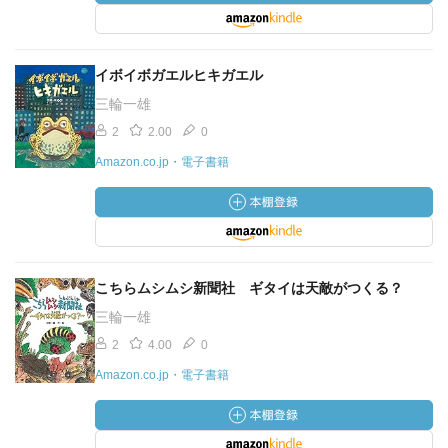
イボイボガエルヒキガエル
三輪一雄
2
2.00
0
Amazon.co.jp・電子書籍
こちらムシムシ新聞社 ギタイは天敵がつくる？
三輪一雄
2
4.00
0
Amazon.co.jp・電子書籍