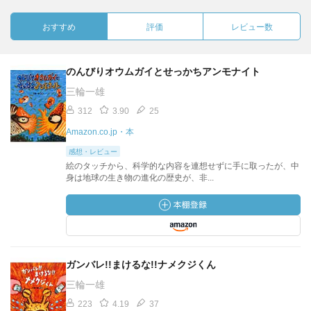
おすすめ
評価
レビュー数
のんびりオウムガイとせっかちアンモナイト
三輪一雄
312
3.90
25
Amazon.co.jp・本
感想・レビュー
絵のタッチから、科学的な内容を連想せずに手に取ったが、中
身は地球の生き物の進化の歴史が、非...
ガンバレ!!まけるな!!ナメクジくん
三輪一雄
223
4.19
37