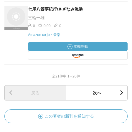
七尾八景夢紀行/さざなみ漁港
三輪一雄
0
0.00
0
Amazon.co.jp・音楽
全21件中 1 - 20件
戻る
次へ
この著者の新刊を通知する