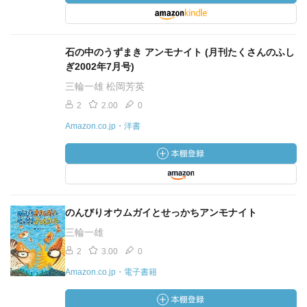
石の中のうずまき アンモナイト (月刊たくさんのふし
ぎ2002年7月号)
三輪一雄 松岡芳英
2
2.00
0
Amazon.co.jp・洋書
のんびりオウムガイとせっかちアンモナイト
三輪一雄
2
3.00
0
Amazon.co.jp・電子書籍