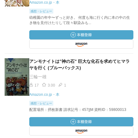
Amazon.co.jp・本
感想・レビュー
幼稚園の年中〜ずっと好き。 何度も海に行く内に本の中の生
き物を見付けたりして段々馴染みも...
アンモナイトは”神の石” 巨大な化石を求めてヒマラ
ヤを行く (ブルーバックス)
三輪一雄
17
3.00
1
Amazon.co.jp・本
感想・レビュー
配置場所：摂枚新書 請求記号：457||M 資料ID：59800013