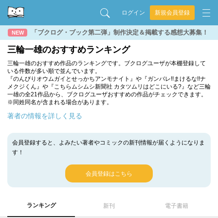
ログイン
新規会員登録
「ブクログ・ブック第二弾」制作決定＆掲載する感想大募集！
NEW
三輪一雄のおすすめランキング
三輪一雄のおすすめ作品のランキングです。ブクログユーザが本棚登録して
いる件数が多い順で並んでいます。
『のんびりオウムガイとせっかちアンモナイト』や『ガンバレ!!まけるな!!ナ
メクジくん』や『こちらムシムシ新聞社 カタツムリはどこにいる?』など三輪
一雄の全21作品から、ブクログユーザおすすめの作品がチェックできます。
※同姓同名が含まれる場合があります。
著者の情報を詳しく見る
会員登録すると、よみたい著者やコミックの新刊情報が届くようになりま
す！
会員登録はこちら
ランキング
新刊
電子書籍