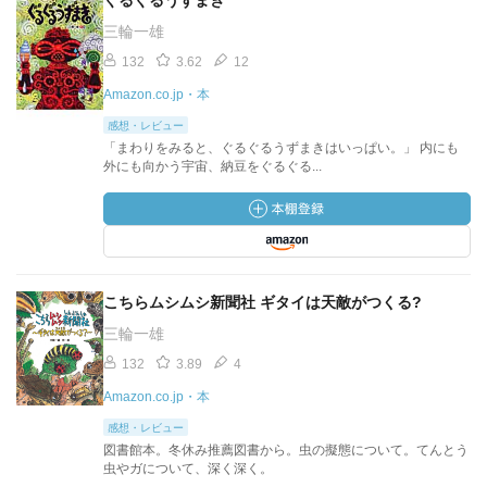
ぐるぐるうずまき
三輪一雄
132
3.62
12
Amazon.co.jp・本
感想・レビュー
「まわりをみると、ぐるぐるうずまきはいっぱい。」 内にも
外にも向かう宇宙、納豆をぐるぐる...
こちらムシムシ新聞社 ギタイは天敵がつくる?
三輪一雄
132
3.89
4
Amazon.co.jp・本
感想・レビュー
図書館本。冬休み推薦図書から。虫の擬態について。てんとう
虫やガについて、深く深く。