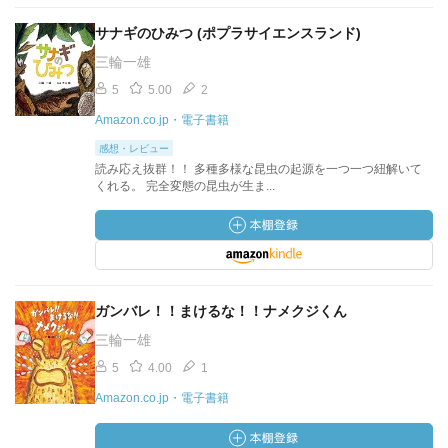
サナギのひみつ (ポプラサイエンスランド)
三輪一雄
5
5.00
2
Amazon.co.jp・電子書籍
感想・レビュー
読み応え抜群！！ 多種多様な昆虫の起源を一つ一つ紐解いて
くれる。 完全変態の昆虫が生ま...
ガンバレ！！まけるな！！ナメクジくん
三輪一雄
5
4.00
1
Amazon.co.jp・電子書籍