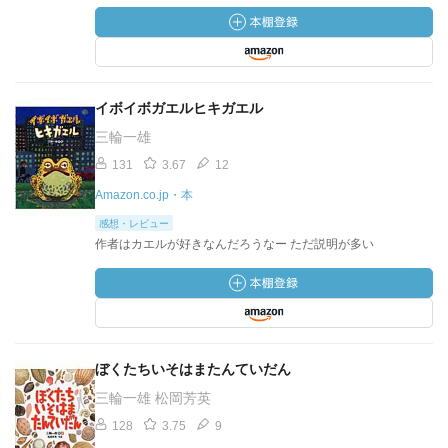
イボイボガエルヒキガエル
三輪一雄
131
3.67
12
Amazon.co.jp・本
感想・レビュー
作者はカエルが好きなんだろうなー ただ説明が多い
ぼくたちいそはまたんていだん
三輪一雄 松岡芳英
128
3.75
9