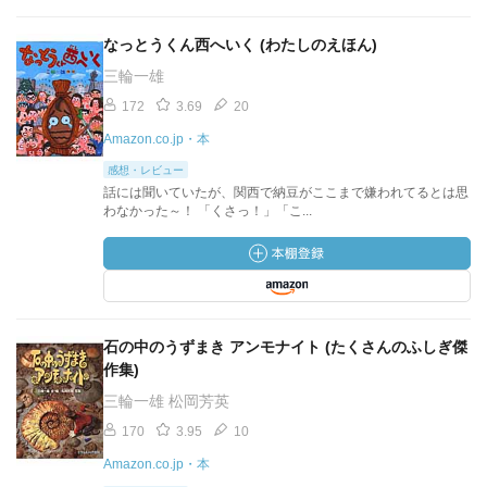
なっとうくん西へいく (わたしのえほん)
三輪一雄
172
3.69
20
Amazon.co.jp・本
感想・レビュー
話には聞いていたが、関西で納豆がここまで嫌われてるとは思
わなかった～！ 「くさっ！」「こ...
石の中のうずまき アンモナイト (たくさんのふしぎ傑
作集)
三輪一雄 松岡芳英
170
3.95
10
Amazon.co.jp・本