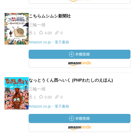
こちらムシムシ新聞社
三輪一雄
1
4.00
0
Amazon.co.jp・電子書籍
なっとうくん西へいく (PHPわたしのえほん)
三輪一雄
1
0.00
0
Amazon.co.jp・電子書籍