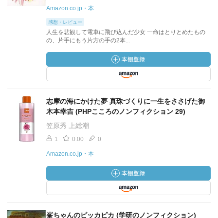
Amazon.co.jp・本
感想・レビュー
人生を悲観して電車に飛び込んだ少女 一命はとりとめたもの
の、片手にもう片方の手の2本...
志摩の海にかけた夢 真珠づくりに一生をささげた御
木本幸吉 (PHPこころのノンフィクション 29)
笠原秀 上総潮
1
0.00
0
Amazon.co.jp・本
峯ちゃんのピッカピカ (学研のノンフィクション)