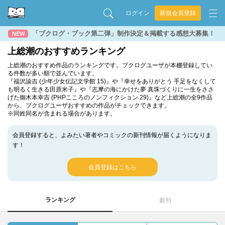
ログイン
新規会員登録
「ブクログ・ブック第二弾」制作決定＆掲載する感想大募集！
NEW
上総潮のおすすめランキング
上総潮のおすすめ作品のランキングです。ブクログユーザが本棚登録してい
る件数が多い順で並んでいます。
『福沢諭吉 (少年少女伝記文学館 15)』や『幸せをありがとう 手足をなくして
も明るく生きる田原米子』や『志摩の海にかけた夢 真珠づくりに一生をささ
げた御木本幸吉 (PHPこころのノンフィクション 29)』など上総潮の全9作品
から、ブクログユーザおすすめの作品がチェックできます。
※同姓同名が含まれる場合があります。
会員登録すると、よみたい著者やコミックの新刊情報が届くようになりま
す！
会員登録はこちら
ランキング
新刊