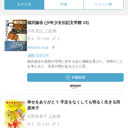
おすすめ
評価
レビュー数
福沢諭吉 (少年少女伝記文学館 15)
小島直記 上総潮
4
5.00
1
Amazon.co.jp・本
感想・レビュー
福沢諭吉の思想や学問に対する志に感銘を受けた。当時のこと
を考えると、先見の明がある人だと思...
幸せをありがとう 手足をなくしても明るく生きる田
原米子
日野多香子 上総潮
2
2.00
1