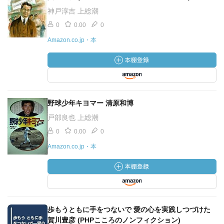
神戸淳吉 上総潮
0
0.00
0
Amazon.co.jp・本
野球少年キヨマー 清原和博
戸部良也 上総潮
0
0.00
0
Amazon.co.jp・本
歩もうともに手をつないで 愛の心を実践しつづけた
賀川豊彦 (PHPこころのノンフィクション)