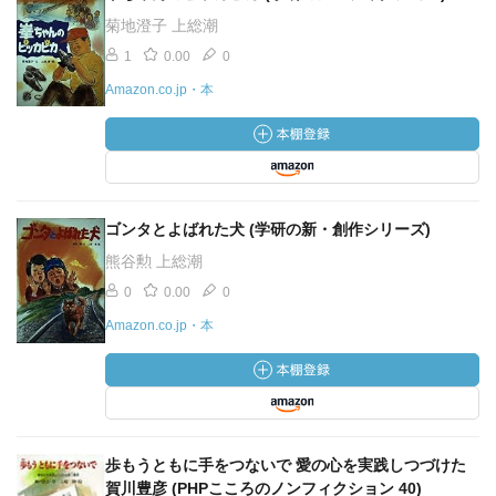
菊地澄子 上総潮
1
0.00
0
Amazon.co.jp・本
ゴンタとよばれた犬 (学研の新・創作シリーズ)
熊谷勲 上総潮
0
0.00
0
Amazon.co.jp・本
歩もうともに手をつないで 愛の心を実践しつづけた
賀川豊彦 (PHPこころのノンフィクション 40)