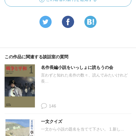
この作品に関連する談話室の質問
名作長編小説をいっしょに読もうの会
言わずと知れた名作の数々、読んでみたいけれど
長...
146
一文クイズ
一文から小説の題名を当てて下さい。 1.新し...