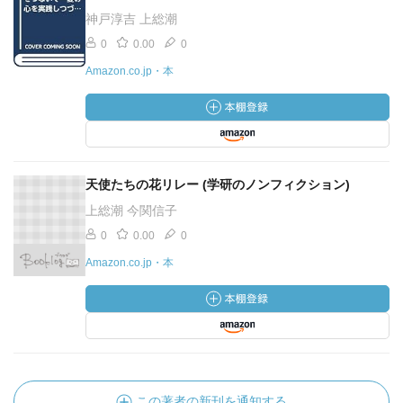
神戸淳吉 上総潮
0
0.00
0
Amazon.co.jp・本
天使たちの花リレー (学研のノンフィクション)
上総潮 今関信子
0
0.00
0
Amazon.co.jp・本
この著者の新刊を通知する