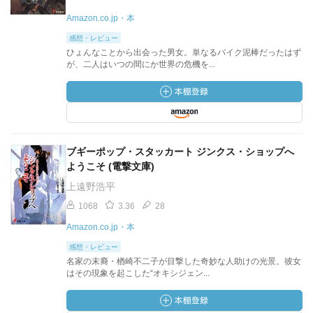
Amazon.co.jp・本
感想・レビュー
ひょんなことから出会った男女。単なるバイク泥棒だったはず
が、二人はいつの間にか世界の危機を...
ブギーポップ・スタッカート ジンクス・ショップへ
ようこそ (電撃文庫)
上遠野浩平
1068
3.36
28
Amazon.co.jp・本
感想・レビュー
名家の末裔・楢崎不二子が目撃した奇妙な人助けの光景。彼女
はその現象を起こした“オキシジェン...