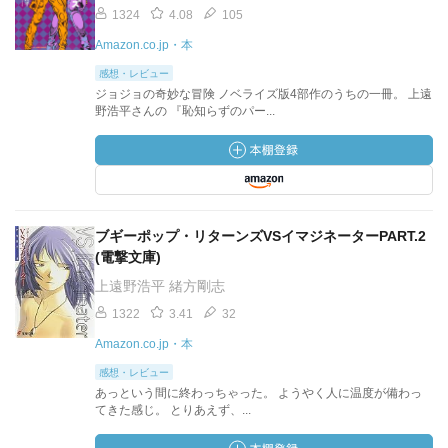
1324
4.08
105
Amazon.co.jp・本
感想・レビュー
ジョジョの奇妙な冒険 ノベライズ版4部作のうちの一冊。 上遠
野浩平さんの 『恥知らずのパー...
ブギーポップ・リターンズVSイマジネーターPART.2
(電撃文庫)
上遠野浩平 緒方剛志
1322
3.41
32
Amazon.co.jp・本
感想・レビュー
あっという間に終わっちゃった。 ようやく人に温度が備わっ
てきた感じ。 とりあえず、...