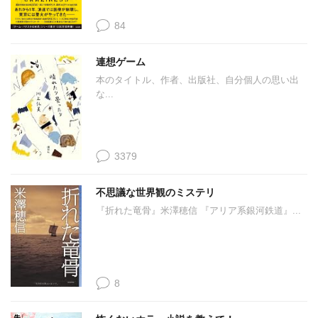
84
連想ゲーム
本のタイトル、作者、出版社、自分個人の思い出
な...
3379
不思議な世界観のミステリ
『折れた竜骨』米澤穂信 『アリア系銀河鉄道』...
8