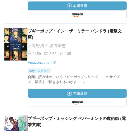
ブギーポップ・イン・ザ・ミラー パンドラ (電撃文
庫)
上遠野浩平 緒方剛志
1450
3.62
105
Amazon.co.jp・本
感想・レビュー
合間に読み進めているブギーポップシリーズ。 このサイズ
で、最後まで描ききれるのがすごい。...
ブギーポップ・ミッシング ペパーミントの魔術師 (電
撃文庫)