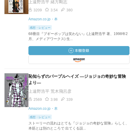
上遠野浩平 緒方剛志
3209
3.54
380
Amazon.co.jp・本
感想・レビュー
68冊目『ブギーポップは笑わない』(上遠野浩平 著、1998年2
月、メディアワークス) 生...
恥知らずのパープルヘイズ ―ジョジョの奇妙な冒険
より―
上遠野浩平 荒木飛呂彦
2569
3.98
339
Amazon.co.jp・本
感想・レビュー
ストーリーの流れはとても『ジョジョの奇妙な冒険』らしく、
本筋とは別のところで 出てくる設...