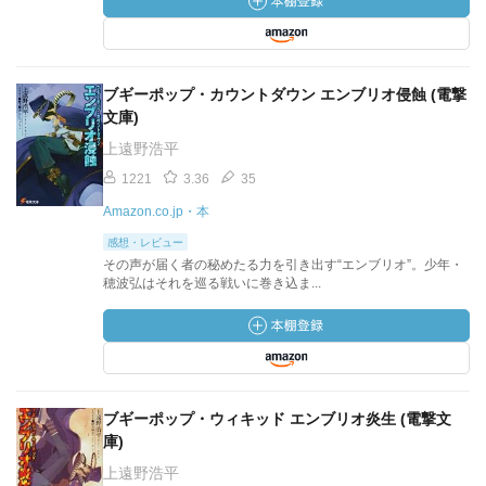
ブギーポップ・カウントダウン エンブリオ侵蝕 (電撃
文庫)
上遠野浩平
1221
3.36
35
Amazon.co.jp・本
感想・レビュー
その声が届く者の秘めたる力を引き出す“エンブリオ”。少年・
穂波弘はそれを巡る戦いに巻き込ま...
ブギーポップ・ウィキッド エンブリオ炎生 (電撃文
庫)
上遠野浩平