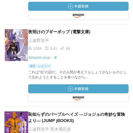
夜明けのブギーポップ (電撃文庫)
上遠野浩平
1358
3.41
45
Amazon.co.jp・本
感想・レビュー
これは“虫”の話だ。その人間が考えてもしょうがないものとし
て忘れようとすることを食べながら...
恥知らずのパープルヘイズ ―ジョジョの奇妙な冒険
より― (JUMP jBOOKS)
上遠野浩平 荒木飛呂彦