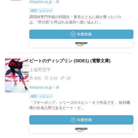
Amazon.co.jp・本
感想・レビュー
調理師専門学校の同期生・蒼衣とともに綺が乗ったバス
は、“牙の痕”と呼ばれる場所へ迷い込んだ...
ビートのディシプリン (SIDE1) (電撃文庫)
上遠野浩平
895
3.34
28
Amazon.co.jp・本
感想・レビュー
「ブギーポップ」シリーズのスピン・オフ作品です。 統和機
構の合成人間であるピート・ビ...