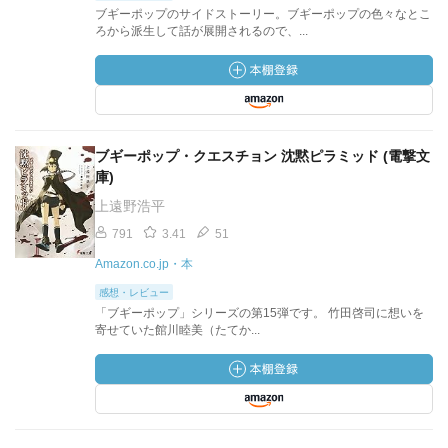
ブギーポップのサイドストーリー。ブギーポップの色々なとこ
ろから派生して話が展開されるので、...
ブギーポップ・クエスチョン 沈黙ピラミッド (電撃文
庫)
上遠野浩平
791
3.41
51
Amazon.co.jp・本
感想・レビュー
「ブギーポップ」シリーズの第15弾です。 竹田啓司に想いを
寄せていた館川睦美（たてか...