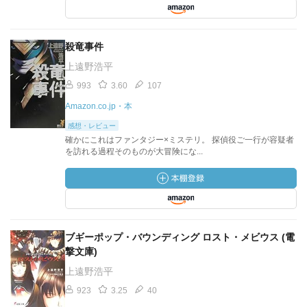
殺竜事件
上遠野浩平
993
3.60
107
Amazon.co.jp・本
感想・レビュー
確かにこれはファンタジー×ミステリ。 探偵役ご一行が容疑者
を訪れる過程そのものが大冒険にな...
ブギーポップ・バウンディング ロスト・メビウス (電
撃文庫)
上遠野浩平
923
3.25
40