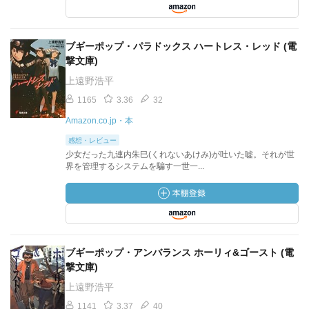
ブギーポップ・パラドックス ハートレス・レッド (電
撃文庫)
上遠野浩平
1165
3.36
32
Amazon.co.jp・本
感想・レビュー
少女だった九連内朱巳(くれないあけみ)が吐いた嘘。それが世
界を管理するシステムを騙す一世一...
ブギーポップ・アンバランス ホーリィ&ゴースト (電
撃文庫)
上遠野浩平
1141
3.37
40