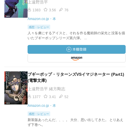
上遠野浩平
1383
3.56
76
Amazon.co.jp・本
感想・レビュー
人々を虜にするアイスと、それを作る魔術師の栄光と没落を描
いたブギーポップシリーズ第六弾。 ...
ブギーポップ・リターンズVSイマジネーター (Part1)
(電撃文庫)
上遠野浩平 緒方剛志
1377
3.41
52
Amazon.co.jp・本
感想・レビュー
新装版あったんだ、、、。 大分、思い出してきた。 とりあえ
ず下巻へ。