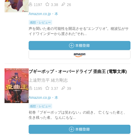
1197
3.38
26
Amazon.co.jp・本
感想・レビュー
声を聞いた者の可能性を開花させる“エンブリオ”。穂波弘がサ
イドワインダーから渡された“それ...
ブギーポップ・オーバードライブ 歪曲王 (電撃文庫)
上遠野浩平 緒方剛志
1195
3.37
39
Amazon.co.jp・本
感想・レビュー
初巻『ブギーポップは笑わない』の続き。 亡くなった者と、
生き残った者。 なんにもな...