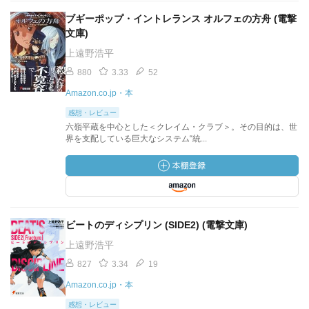
ブギーポップ・イントレランス オルフェの方舟 (電撃
文庫)
上遠野浩平
880
3.33
52
Amazon.co.jp・本
感想・レビュー
六嶺平蔵を中心とした＜クレイム・クラブ＞。その目的は、世
界を支配している巨大なシステム“統...
ビートのディシプリン (SIDE2) (電撃文庫)
上遠野浩平
827
3.34
19
Amazon.co.jp・本
感想・レビュー