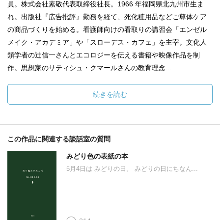
員。株式会社素敬代表取締役社長。1966 年福岡県北九州市生ま
れ。出版社『広告批評』勤務を経て、死化粧用品などご尊体ケア
の商品づくりを始める。看護師向けの看取りの講習会「エンゼル
メイク・アカデミア」や「スローデス・カフェ」を主宰。文化人
類学者の辻信一さんとエコロジーを伝える書籍や映像作品を制
作。思想家のサティシュ・クマールさんの教育理念...
続きを読む
この作品に関連する談話室の質問
みどり色の表紙の本
5月4日は みどりの日。 みどりの日にちなん...