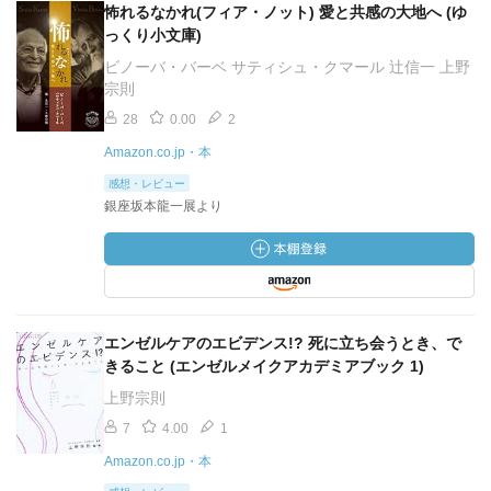
怖れるなかれ(フィア・ノット) 愛と共感の大地へ (ゆ
っくり小文庫)
ビノーバ・バーベ サティシュ・クマール 辻信一 上野
宗則
28
0.00
2
Amazon.co.jp・本
感想・レビュー
銀座坂本龍一展より
エンゼルケアのエビデンス!? 死に立ち会うとき、で
きること (エンゼルメイクアカデミアブック 1)
上野宗則
7
4.00
1
Amazon.co.jp・本