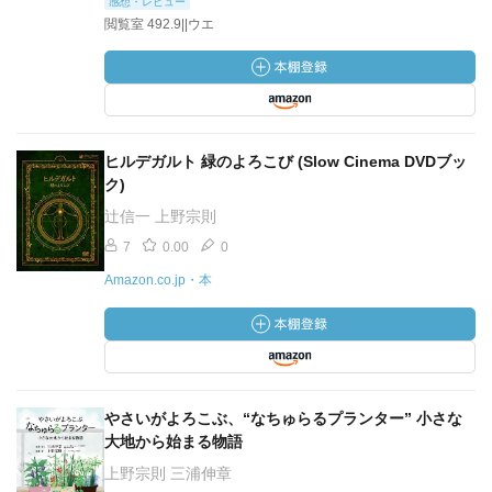
感想・レビュー
閲覧室 492.9||ウエ
ヒルデガルト 緑のよろこび (Slow Cinema DVDブッ
ク)
辻信一 上野宗則
7
0.00
0
Amazon.co.jp・本
やさいがよろこぶ、“なちゅらるプランター” 小さな
大地から始まる物語
上野宗則 三浦伸章