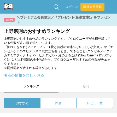
ログイン
新規会員登録
＼プレミアム会員限定／『プレゼント(新潮文庫)』をプレゼン
NEW
ト
上野宗則のおすすめランキング
上野宗則のおすすめ作品のランキングです。ブクログユーザが本棚登録して
いる件数が多い順で並んでいます。
『怖れるなかれ(フィア・ノット) 愛と共感の大地へ (ゆっくり小文庫)』や『エ
ンゼルケアのエビデンス!? 死に立ち会うとき、できること (エンゼルメイクア
カデミアブック 1)』や『ヒルデガルト 緑のよろこび (Slow Cinema DVDブッ
ク)』など上野宗則の全4作品から、ブクログユーザおすすめの作品がチェッ
クできます。
※同姓同名が含まれる場合があります。
著者の情報を詳しく見る
ランキング
新刊
おすすめ
評価
レビュー数