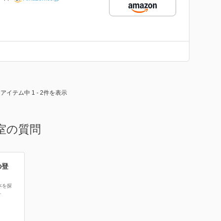
2アイテム中 1 - 2件を表示
室の質問
の登
本を探
.