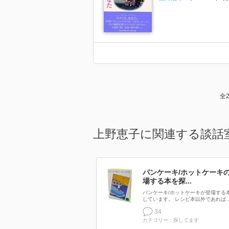
全
上野恵子に関連する談話
パンケーキ/ホットケーキ
場する本を探...
パンケーキ/ホットケーキが登場する
しています。 レシピ本以外であれば..
34
カテゴリー：探してます