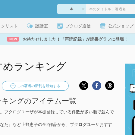
ックリスト
談話室
ブクログ通信
公式ショップ
お待たせしました！「再読記録」が読書グラフに登場！
NEW
すめランキング
この著者の新刊を通知する
ンキングのアイテム一覧
。ブクログユーザが本棚登録している件数が多い順で並んで
なた』など上野恵子の全2作品から、ブクログユーザおすす