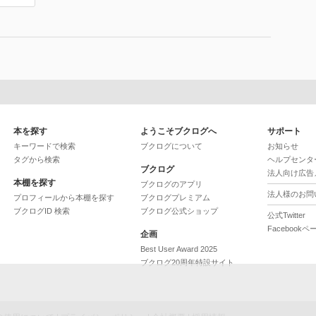
本を探す
ようこそブクログへ
サポート
キーワードで検索
ブクログについて
お知らせ
タグから検索
ヘルプセンタ
ブクログ
法人向け広告
本棚を探す
ブクログのアプリ
法人様のお問
プロフィールから本棚を探す
ブクログプレミアム
ブクログID 検索
ブクログ公式ショップ
公式Twitter
Facebookペ
企画
Best User Award 2025
ブクログ20周年特設サイト