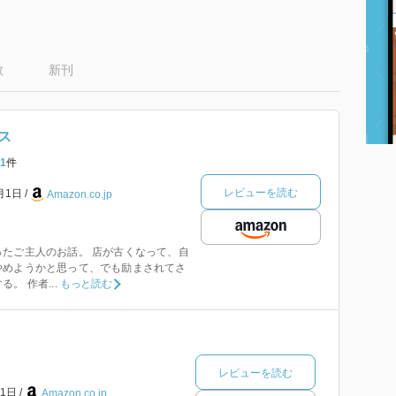
数
新刊
ス
1
件
レビューを読む
1月1日
Amazon.co.jp
たご主人のお話。 店が古くなって、自
やめようかと思って、でも励まされてさ
。 作者...
もっと読む
レビューを読む
月1日
Amazon.co.jp