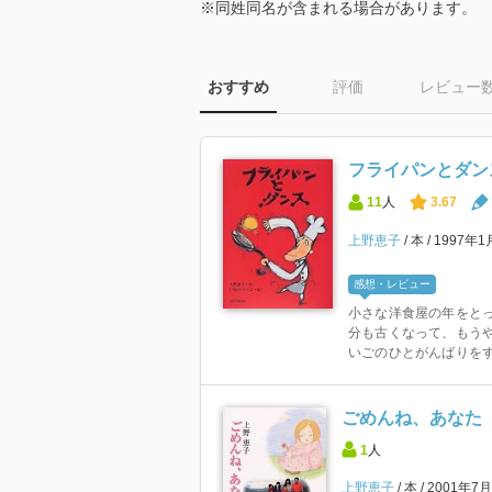
※同姓同名が含まれる場合があります。
おすすめ
評価
レビュー
フライパンとダン
11
人
3.67
上野恵子
本
1997年
感想・レビュー
小さな洋食屋の年をとっ
分も古くなって、もう
いごのひとがんばりをする
ごめんね、あなた
1
人
上野恵子
本
2001年7