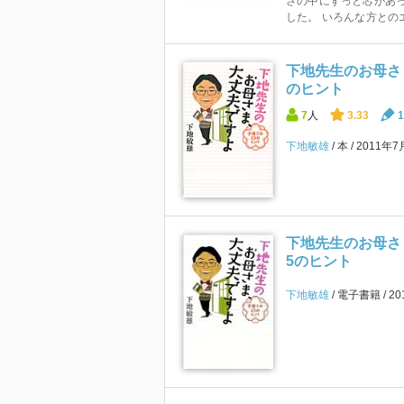
さの中にすっと芯があ
した。 いろんな方とのエ
下地先生のお母さ
のヒント
7
人
3.33
1
下地敏雄
本
2011年7
下地先生のお母さ
5のヒント
下地敏雄
電子書籍
2