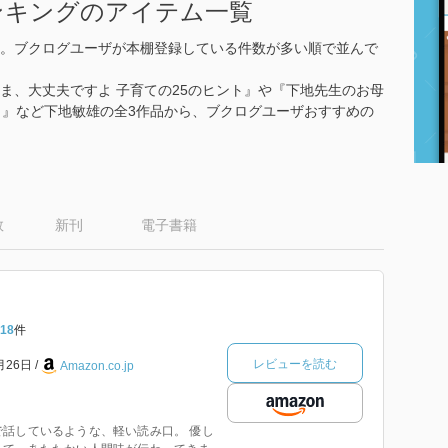
ンキングのアイテム一覧
。ブクログユーザが本棚登録している件数が多い順で並んで
ま、大丈夫ですよ 子育ての25のヒント』や『下地先生のお母
ト』など下地敏雄の全3作品から、ブクログユーザおすすめの
数
新刊
電子書籍
18
件
レビューを読む
月26日
Amazon.co.jp
話しているような、軽い読み口。 優し