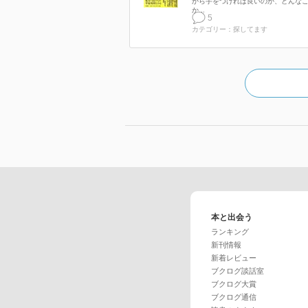
から手をつければ良いのか、どんな
か...
5
カテゴリー：探してます
本と出会う
ランキング
新刊情報
新着レビュー
ブクログ談話室
ブクログ大賞
ブクログ通信