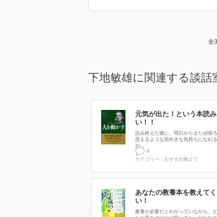
全
下地敏雄に関連する談話
元気が出た！という本読み
い！！
読み終えた後に、明日からまた頑張
思えるような前向きな気持ちになれ
が...
4
カテゴリー：おすすめ教えて
あなたの教養本を教えてく
い！
教養が必要だとわかっていながら、