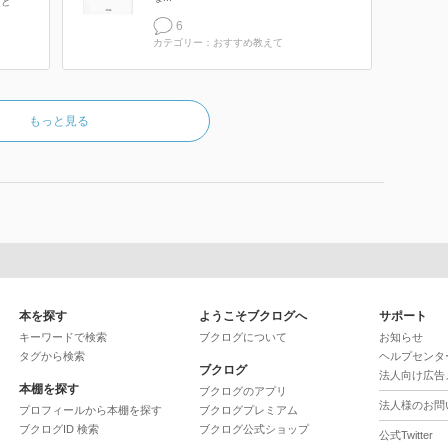
こと
6
カテゴリー：おすすめ教えて
もっと見る
本を探す
ようこそブクログへ
サポート
キーワードで検索
ブクログについて
お知らせ
タグから検索
ヘルプセンタ
ブクログ
法人向け広告
本棚を探す
ブクログのアプリ
法人様のお問
プロフィールから本棚を探す
ブクログプレミアム
ブクログID 検索
ブクログ公式ショップ
公式Twitter