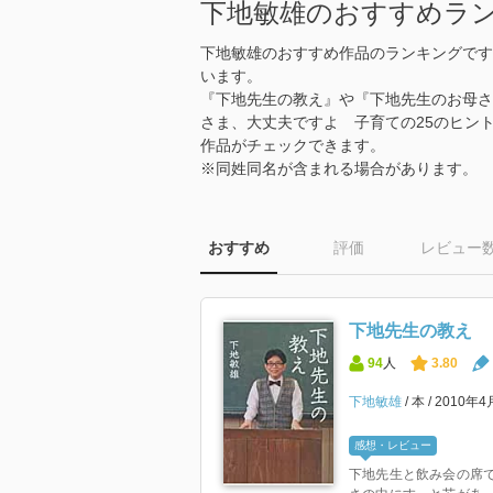
下地敏雄のおすすめラ
下地敏雄のおすすめ作品のランキングです
います。
『下地先生の教え』や『下地先生のお母さ
さま、大丈夫ですよ 子育ての25のヒン
作品がチェックできます。
※同姓同名が含まれる場合があります。
おすすめ
評価
レビュー
下地先生の教え
94
人
3.80
下地敏雄
本
2010年4
感想・レビュー
下地先生と飲み会の席で