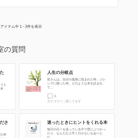
3アイテム中 1 - 3件を表示
室の質問
た
人生の分岐点
皆さんは、自分の進路に悩まれた時、ジレ
ンマに陥った時、どのような本を読まれ
ろうと
て...
る本
4
カテゴリー：探してます
ださ
迷ったときにヒントをくれる本
毎日の日々を送っている中で壁にぶつかっ
たり、なんだか上手く行かないなあ〜と
どの本
な...