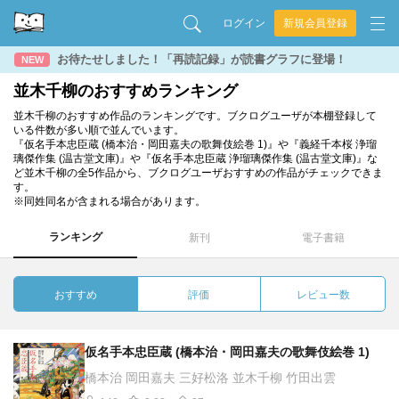
ログイン
新規会員登録
お待たせしました！「再読記録」が読書グラフに登場！
NEW
並木千柳のおすすめランキング
並木千柳のおすすめ作品のランキングです。ブクログユーザが本棚登録して
いる件数が多い順で並んでいます。
『仮名手本忠臣蔵 (橋本治・岡田嘉夫の歌舞伎絵巻 1)』や『義経千本桜 浄瑠
璃傑作集 (温古堂文庫)』や『仮名手本忠臣蔵 浄瑠璃傑作集 (温古堂文庫)』な
ど並木千柳の全5作品から、ブクログユーザおすすめの作品がチェックできま
す。
※同姓同名が含まれる場合があります。
ランキング
新刊
電子書籍
おすすめ
評価
レビュー数
仮名手本忠臣蔵 (橋本治・岡田嘉夫の歌舞伎絵巻 1)
橋本治 岡田嘉夫 三好松洛 並木千柳 竹田出雲