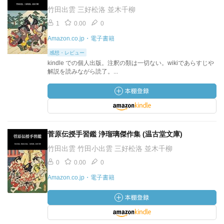
竹田出雲 三好松洛 並木千柳
1
0.00
0
Amazon.co.jp・電子書籍
感想・レビュー
kindle での個人出版。注釈の類は一切ない。wikiであらすじや
解説を読みながら読了。...
菅原伝授手習鑑 浄瑠璃傑作集 (温古堂文庫)
竹田出雲 竹田小出雲 三好松洛 並木千柳
0
0.00
0
Amazon.co.jp・電子書籍