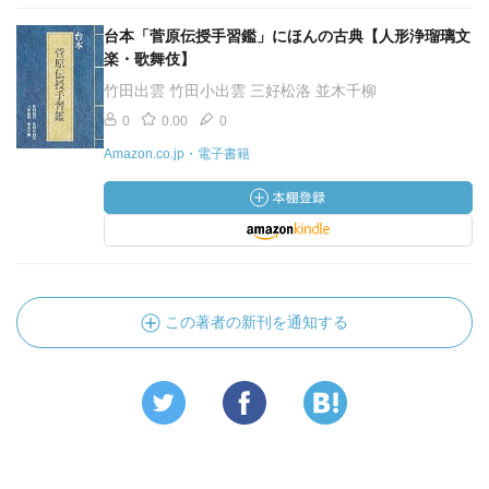
台本「菅原伝授手習鑑」にほんの古典【人形浄瑠璃文
楽・歌舞伎】
竹田出雲 竹田小出雲 三好松洛 並木千柳
0
0.00
0
Amazon.co.jp・電子書籍
この著者の新刊を通知する