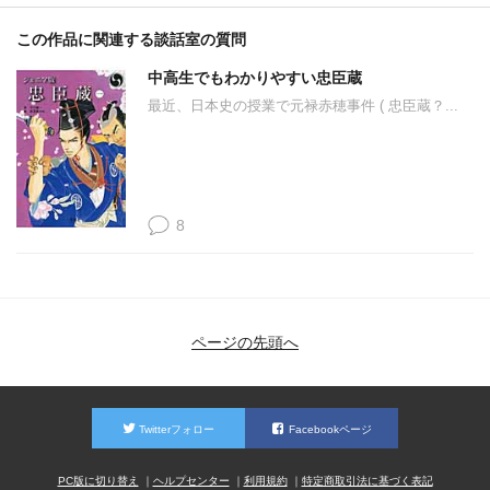
この作品に関連する談話室の質問
中高生でもわかりやすい忠臣蔵
最近、日本史の授業で元禄赤穂事件 ( 忠臣蔵？...
8
ページの先頭へ
Twitterフォロー
Facebookページ
PC版に切り替え
ヘルプセンター
利用規約
特定商取引法に基づく表記