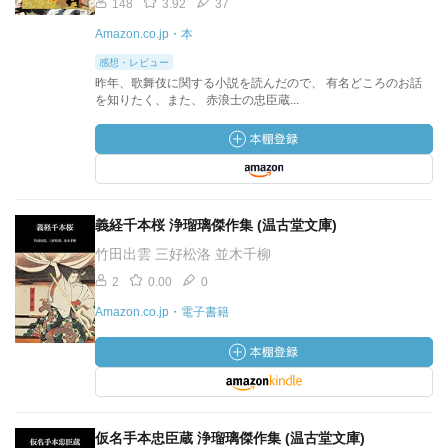
148
3.92
37
Amazon.co.jp・本
感想・レビュー
昨年、歌舞伎に関する小説を読んだので、 有名どころのお話
を知りたく、また、 赤浪士の忠臣蔵...
義経千本桜 浄瑠璃傑作集 (温古堂文庫)
竹田出雲 三好松洛 並木千柳
2
0.00
0
Amazon.co.jp・電子書籍
仮名手本忠臣蔵 浄瑠璃傑作集 (温古堂文庫)